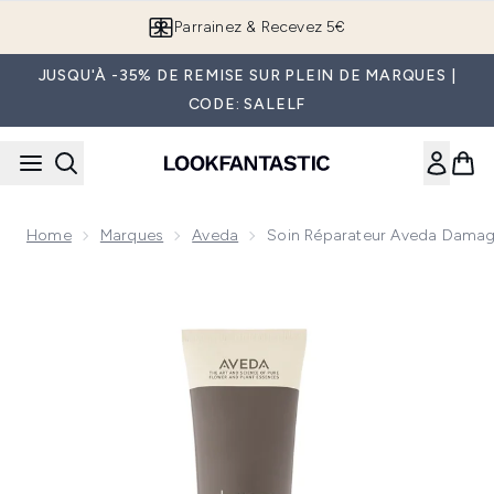
Passer au contenu principal
Parrainez & Recevez 5€
JUSQU'À -35% DE REMISE SUR PLEIN DE MARQUES |
CODE: SALELF
Home
Marques
Aveda
Soin Réparateur Aveda Dama
Now showing image 1 Soin réparateur Aveda Damage Remed