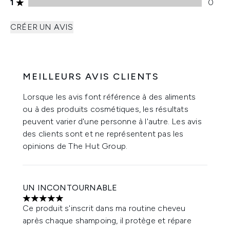
Note de 1 étoiles 0 avis
1
0
CRÉER UN AVIS
MEILLEURS AVIS CLIENTS
Lorsque les avis font référence à des aliments
ou à des produits cosmétiques, les résultats
peuvent varier d'une personne à l'autre. Les avis
des clients sont et ne représentent pas les
opinions de The Hut Group.
UN INCONTOURNABLE
5 étoiles sur un maximum de 5
Ce produit s'inscrit dans ma routine cheveu
après chaque shampoing, il protège et répare