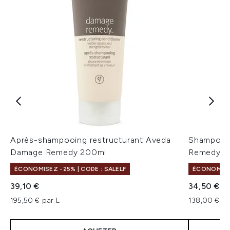
Après-shampooing restructurant Aveda
Shampoing
Damage Remedy 200ml
Remedy
ÉCONOMISEZ -25% | CODE : SALELF
ÉCONOMISEZ
39,10 €
34,50 €
195,50 € par L
138,00 € pa