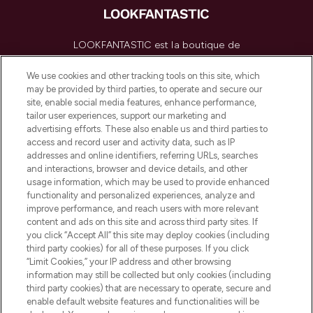
LOOKFANTASTIC est la boutique de
beauté incontournable en Europe,
proposant les meilleurs produits de soins
We use cookies and other tracking tools on this site, which
de la peau, des cheveux et de maquillage
may be provided by third parties, to operate and secure our
de plus de 200 marques prestigieuses.
site, enable social media features, enhance performance,
Faites vos achats en ligne ou via
tailor user experiences, support our marketing and
l’application, avec la livraison offerte dès
advertising efforts. These also enable us and third parties to
access and record user and activity data, such as IP
55€ d'achat.
addresses and online identifiers, referring URLs, searches
and interactions, browser and device details, and other
Consentement aux cookies
usage information, which may be used to provide enhanced
Do Not Sell or Share My Personal
functionality and personalized experiences, analyze and
Information
improve performance, and reach users with more relevant
content and ads on this site and across third party sites. If
you click “Accept All” this site may deploy cookies (including
AIDE ET INFORMATIONS
third party cookies) for all of these purposes. If you click
“Limit Cookies,” your IP address and other browsing
information may still be collected but only cookies (including
INFORMATIONS GÉNÉRALES
third party cookies) that are necessary to operate, secure and
enable default website features and functionalities will be