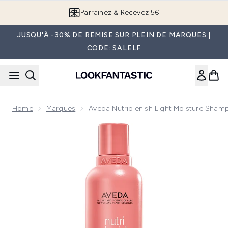
Passer au contenu principal
Parrainez & Recevez 5€
JUSQU'À -30% DE REMISE SUR PLEIN DE MARQUES |
CODE: SALELF
Home
Marques
Aveda Nutriplenish Light Moisture Sha
Now showing image 1 Aveda Nutriplenish Light Moisture S