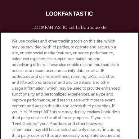
LOOKFANTASTIC est la boutique de
beauté incontournable en Europe,
proposant les meilleurs produits de soins
We use cookies and other tracking tools on this site, which
de la peau, des cheveux et de maquillage
may be provided by third parties, to operate and secure our
de plus de 200 marques prestigieuses.
site, enable social media features, enhance performance,
Faites vos achats en ligne ou via
tailor user experiences, support our marketing and
l’application, avec la livraison offerte dès
advertising efforts. These also enable us and third parties to
access and record user and activity data, such as IP
55€ d'achat.
addresses and online identifiers, referring URLs, searches
and interactions, browser and device details, and other
Consentement aux cookies
usage information, which may be used to provide enhanced
Do Not Sell or Share My Personal
functionality and personalized experiences, analyze and
Information
improve performance, and reach users with more relevant
content and ads on this site and across third party sites. If
you click “Accept All” this site may deploy cookies (including
AIDE ET INFORMATIONS
third party cookies) for all of these purposes. If you click
“Limit Cookies,” your IP address and other browsing
information may still be collected but only cookies (including
INFORMATIONS GÉNÉRALES
third party cookies) that are necessary to operate, secure and