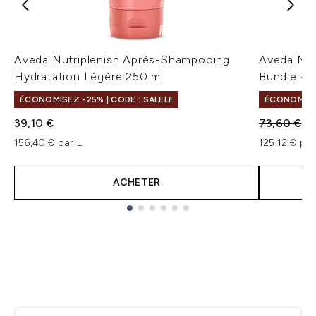
Aveda Nutriplenish Après-Shampooing
Aveda Nut
Hydratation Légère 250 ml
Bundle - 
ÉCONOMISEZ -25% | CODE : SALELF
ÉCONOMISEZ
Prix de ven
Pr
39,10 €
73,60 €
6
156,40 € par L
125,12 € par
ACHETER
Showing slide 1