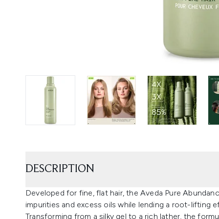
DESCRIPTION
Developed for fine, flat hair, the Aveda Pure Abunda
impurities and excess oils while lending a root-lifting e
Transforming from a silky gel to a rich lather, the form