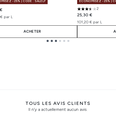
MISEZ -25% | CODE : SALELF
ÉCONOMISEZ -25% | CO
2
 €
3.5 étoiles sur un m
25,30 €
€ par L
101,20 € par L
ACHETER
A
TOUS LES AVIS CLIENTS
Il n'y a actuellement aucun avis.