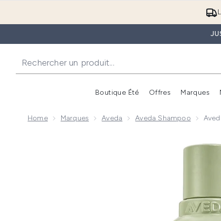
L
JU
Boutique Été
Offres
Marques
Home
Marques
Aveda
Aveda Shampoo
Aved
Now showing image 1 Aveda Pure Abundance Volumi