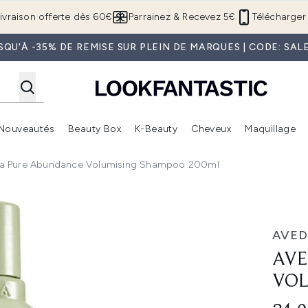
Passer au contenu principal
ivraison offerte dès 60€
Parrainez & Recevez 5€
Télécharger 
SQU'À -35% DE REMISE SUR PLEIN DE MARQUES | CODE: SAL
Nouveautés
Beauty Box
K-Beauty
Cheveux
Maquillage
Accédez au sous-menu (Boutique Été )
Accédez au sous-menu (Offres)
Accédez au sous-menu (Marques)
Accédez au sous-menu (Nouveautés)
Accédez au sous-menu (Beauty Box)
Accé
a Pure Abundance Volumising Shampoo 200ml
sing Shampoo 200ml
AVED
AVE
VOL