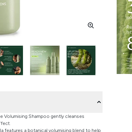
nce Volumising Shampoo gently cleanses
ffect.
ula features a botanical volumising blend to help