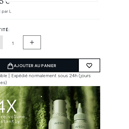
5 €
 par L
ITÉ:
AJOUTER AU PANIER
ible | Expédié normalement sous 24h (jours
les)