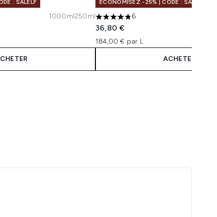
DE : SALELF
ÉCONOMISEZ -25% | CODE : SALELF
1000ml
250ml
6
aximum de 5
4.83 étoiles sur un maximum de 5
36,80 €
184,00 € par L
CHETER
ACHETER