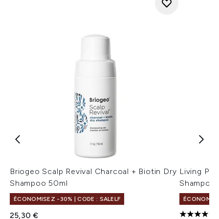
Briogeo Scalp Revival Charcoal + Biotin Dry
Living Pro
Shampoo 50ml
Shampooin
ÉCONOMISEZ -30% | CODE : SALELF
ÉCONOMISEZ
25,30 €
5 étoiles 