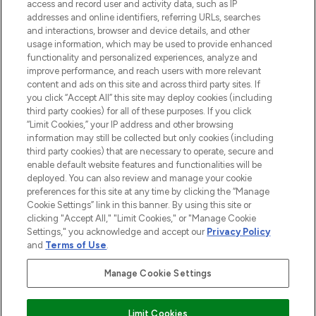
access and record user and activity data, such as IP
55€ d'achat.
addresses and online identifiers, referring URLs, searches
and interactions, browser and device details, and other
Consentement aux cookies
usage information, which may be used to provide enhanced
Do Not Sell or Share My Personal
functionality and personalized experiences, analyze and
Information
improve performance, and reach users with more relevant
content and ads on this site and across third party sites. If
you click “Accept All” this site may deploy cookies (including
AIDE ET INFORMATIONS
third party cookies) for all of these purposes. If you click
“Limit Cookies,” your IP address and other browsing
information may still be collected but only cookies (including
INFORMATIONS GÉNÉRALES
third party cookies) that are necessary to operate, secure and
enable default website features and functionalities will be
deployed. You can also review and manage your cookie
À PROPOS DE LOOKFANTASTIC
preferences for this site at any time by clicking the “Manage
Cookie Settings” link in this banner. By using this site or
clicking "Accept All," "Limit Cookies," or "Manage Cookie
Settings," you acknowledge and accept our
Privacy Policy
and
Terms of Use
.
Payer en toute sécurité avec
Manage Cookie Settings
Limit Cookies