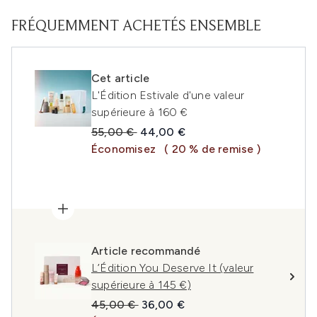
FRÉQUEMMENT ACHETÉS ENSEMBLE
Cet article
L'Édition Estivale d'une valeur
supérieure à 160 €
Prix de vente :
Prix ​​actuel :
55,00 €
44,00 €
Économisez
( 20 % de remise )
Article recommandé
L’Édition You Deserve It (valeur
supérieure à 145 €)
Prix de vente :
Prix ​​actuel :
45,00 €
36,00 €