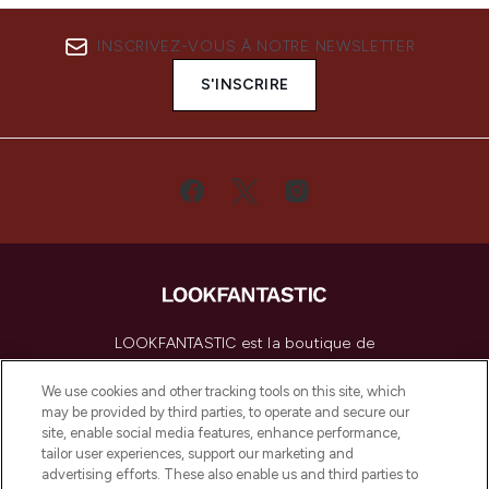
INSCRIVEZ-VOUS À NOTRE NEWSLETTER
S'INSCRIRE
LOOKFANTASTIC est la boutique de
beauté incontournable en Europe,
proposant les meilleurs produits de soins
We use cookies and other tracking tools on this site, which
de la peau, des cheveux et de maquillage
may be provided by third parties, to operate and secure our
de plus de 200 marques prestigieuses.
site, enable social media features, enhance performance,
Faites vos achats en ligne ou via
tailor user experiences, support our marketing and
l’application, avec la livraison offerte dès
advertising efforts. These also enable us and third parties to