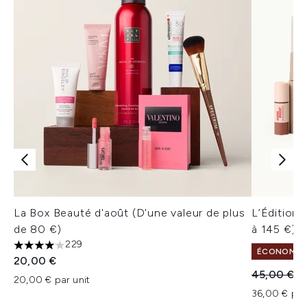
La Box Beauté d'août (D'une valeur de plus
L’Édition 
de 80 €)
à 145 €)
229
4.06 étoiles sur un maximum de 5
ÉCONOMISE
20,00 €
Prix de ven
Pr
45,00 €
3
20,00 € par unit
36,00 € par