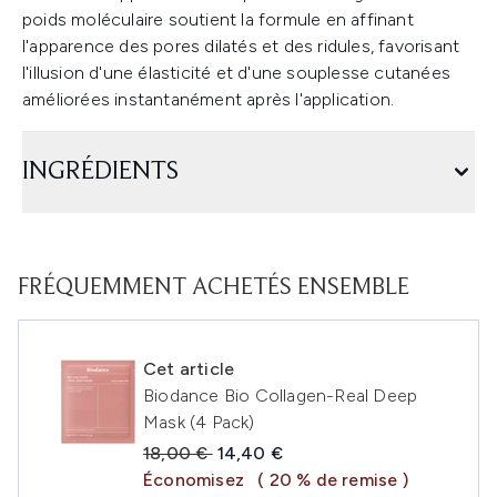
poids moléculaire soutient la formule en affinant
l'apparence des pores dilatés et des ridules, favorisant
l'illusion d'une élasticité et d'une souplesse cutanées
améliorées instantanément après l'application.
INGRÉDIENTS
FRÉQUEMMENT ACHETÉS ENSEMBLE
Cet article
Biodance Bio Collagen-Real Deep
Mask (4 Pack)
Prix de vente :
Prix ​​actuel :
18,00 €
14,40 €
Économisez
( 20 % de remise )