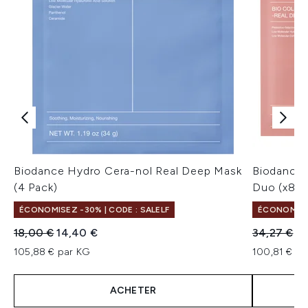
Biodance Hydro Cera-nol Real Deep Mask
Biodance 
(4 Pack)
Duo (x8 m
ÉCONOMISEZ -30% | CODE : SALELF
ÉCONOMISEZ
Prix de vente :
Prix ​​actuel :
Prix de ven
Pri
18,00 €
14,40 €
34,27 €
27
105,88 € par KG
100,81 € pa
ACHETER