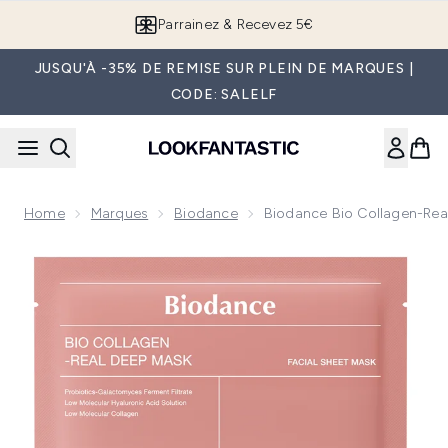
Passer au contenu principal
Parrainez & Recevez 5€
JUSQU'À -35% DE REMISE SUR PLEIN DE MARQUES |
CODE: SALELF
Home
Marques
Biodance
Biodance Bio Collagen-Rea
Now showing image 1 Biodance Bio Collagen-Real Deep Mask