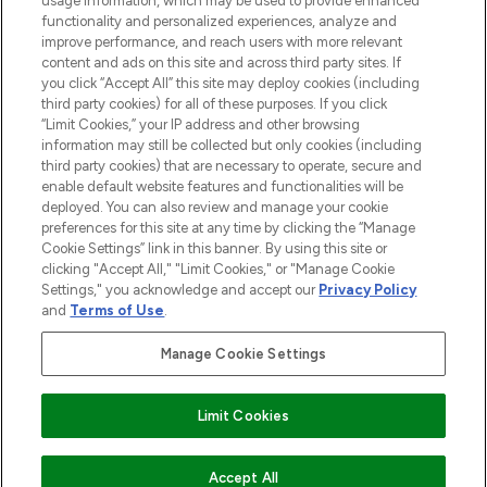
usage information, which may be used to provide enhanced
Do Not Sell or Share My Personal
functionality and personalized experiences, analyze and
Information
improve performance, and reach users with more relevant
content and ads on this site and across third party sites. If
you click “Accept All” this site may deploy cookies (including
AIDE ET INFORMATIONS
third party cookies) for all of these purposes. If you click
“Limit Cookies,” your IP address and other browsing
information may still be collected but only cookies (including
INFORMATIONS GÉNÉRALES
third party cookies) that are necessary to operate, secure and
enable default website features and functionalities will be
deployed. You can also review and manage your cookie
À PROPOS DE LOOKFANTASTIC
preferences for this site at any time by clicking the “Manage
Cookie Settings” link in this banner. By using this site or
clicking "Accept All," "Limit Cookies," or "Manage Cookie
Settings," you acknowledge and accept our
Privacy Policy
and
Terms of Use
.
Payer en toute sécurité avec
Manage Cookie Settings
Limit Cookies
2026 THG Beauty Europe GmbH Maximilianstrasse 54 80538 Munich
Accept All