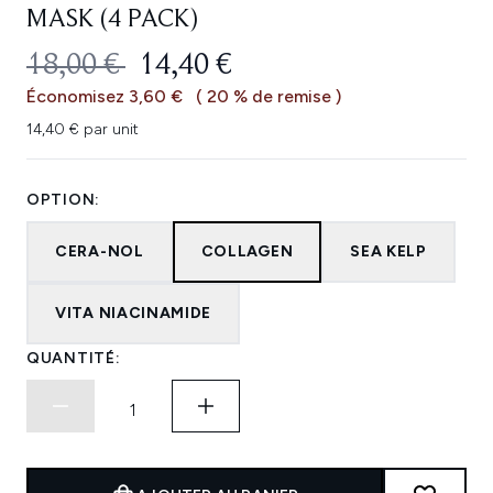
MASK (4 PACK)
PRIX DE VENTE :
PRIX ​​ACTUEL :
18,00 €
14,40 €
Économisez 3,60 €
( 20 % de remise )
14,40 € par unit
OPTION:
CERA-NOL
COLLAGEN
SEA KELP
VITA NIACINAMIDE
QUANTITÉ: