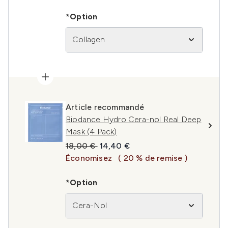
*Option
Collagen
Article recommandé
Biodance Hydro Cera-nol Real Deep
Mask (4 Pack)
Prix de vente :
Prix ​​actuel :
18,00 €
14,40 €
Économisez
( 20 % de remise )
*Option
Cera-Nol