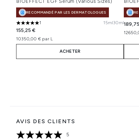
BIOEFFECT EGF Serum (Various Sizes)
BIOEF
RECOMMANDÉ PAR LES DERMATOLOGUES
RE
1
15ml
30ml
189,7
5 étoiles sur un maximum de 5
155,25 €
12650,
10350,00 € par L
ACHETER
Showing slide 1
AVIS DES CLIENTS
5
5 étoiles sur un maximum de 5