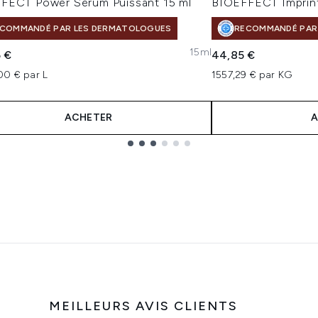
FECT Power Sérum Puissant 15 ml
BIOEFFECT Imprint
COMMANDÉ PAR LES DERMATOLOGUES
RECOMMANDÉ PAR
15ml
5 €
44,85 €
00 € par L
1557,29 € par KG
ACHETER
A
MEILLEURS AVIS CLIENTS