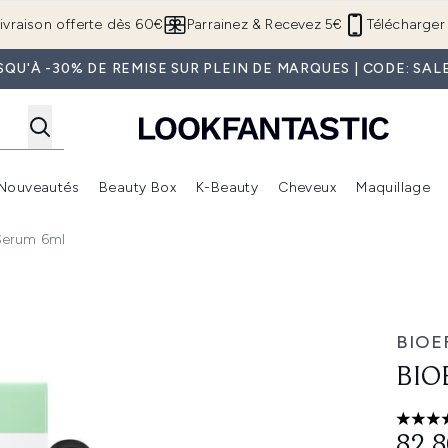
Passer au contenu principal
ivraison offerte dès 60€
Parrainez & Recevez 5€
Télécharger 
SQU'À -30% DE REMISE SUR PLEIN DE MARQUES | CODE: SAL
Nouveautés
Beauty Box
K-Beauty
Cheveux
Maquillage
Accédez au sous-menu (Boutique Été )
Accédez au sous-menu (Offres)
Accédez au sous-menu (Marques)
Accédez au sous-menu (Nouveautés)
Accédez au sous-menu (Beauty Box)
Accé
Serum 6ml
l
BIOE
BIO
5 étoi
82,8