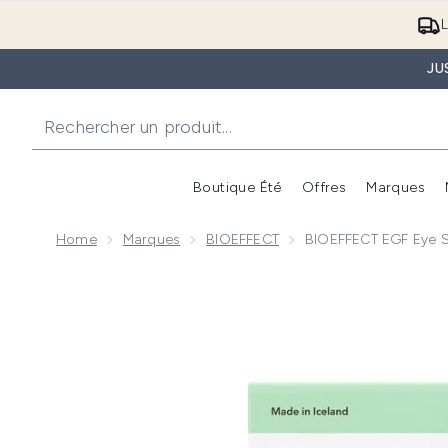
L
JU
Boutique Été
Offres
Marques
Home
Marques
BIOEFFECT
BIOEFFECT EGF Eye 
Now showing image 1 BIOEFFECT EGF Eye Serum 6m