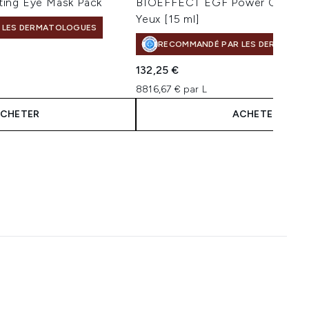
ing Eye Mask Pack
BIOEFFECT EGF Power Crème p
Yeux [15 ml]
 LES DERMATOLOGUES
RECOMMANDÉ PAR LES DERMATOL
132,25 €
8816,67 € par L
CHETER
ACHETER