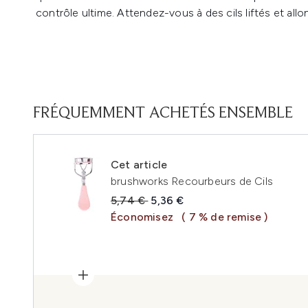
contrôle ultime. Attendez-vous à des cils liftés et allo
FRÉQUEMMENT ACHETÉS ENSEMBLE
Cet article
brushworks Recourbeurs de Cils
Prix de vente :
Prix ​​actuel :
5,74 €
5,36 €
Économisez
( 7 % de remise )