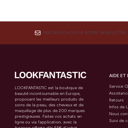
INSCRIVEZ-VOUS À NOTRE NEWSLETTER
AIDE ET
Service Cl
LOOKFANTASTIC est la boutique de
Assistanc
beauté incontournable en Europe,
proposant les meilleurs produits de
Retours
soins de la peau, des cheveux et de
Infos de L
maquillage de plus de 200 marques
Nous con
prestigieuses. Faites vos achats en
Suivi de
ligne ou via l’application, avec la
livraison offerte dès 55€ d'achat.