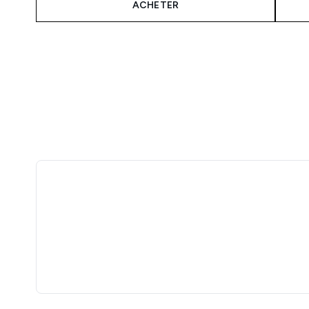
ACHETER
Showing slide 1