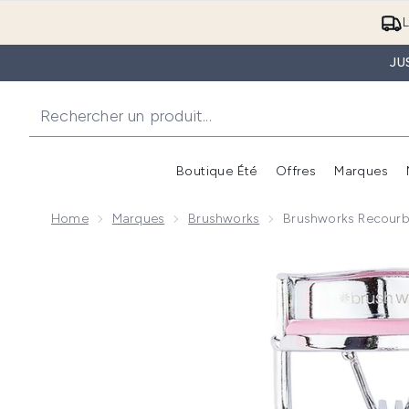
L
JU
Boutique Été
Offres
Marques
Home
Marques
Brushworks
Brushworks Recourb
Now showing image 1 brushworks Recourbeurs de Cil