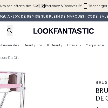
Passer au contenu principal
ivraison offerte dès 60€
Parrainez & Recevez 5€
Télécharger 
SQU'À -30% DE REMISE SUR PLEIN DE MARQUES | CODE: SAL
Nouveautés
Beauty Box
K-Beauty
Cheveux
Maquillage
Accédez au sous-menu (Boutique Été )
Accédez au sous-menu (Offres)
Accédez au sous-menu (Marques)
Accédez au sous-menu (Nouveautés)
Accédez au sous-menu (Beauty Box)
Accé
eurs De Cils
s
BRU
BRU
DE 