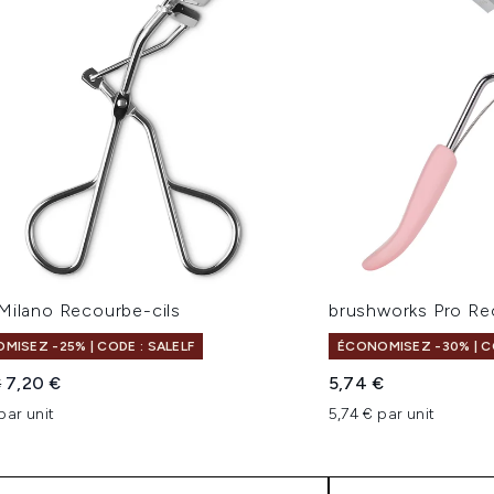
Milano Recourbe-cils
brushworks Pro Re
MISEZ -25% | CODE : SALELF
ÉCONOMISEZ -30% | CO
 vente :
Prix ​​actuel :
€
7,20 €
5,74 €
par unit
5,74 € par unit