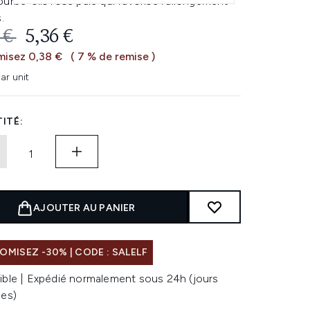
urbe-cils rose pâle qui favorise l'allongement
.
 DE VENTE :
PRIX ​​ACTUEL :
 €
5,36 €
isez 0,38 €
( 7 % de remise )
ar unit
ITÉ:
AJOUTER AU PANIER
MISEZ -30% | CODE : SALELF
ible | Expédié normalement sous 24h (jours
les)