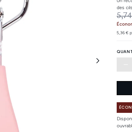
Un reco
des cils
PRIX
5,74
Économ
5,36 € p
QUANT
ÉCONO
Dispon
ouvrab