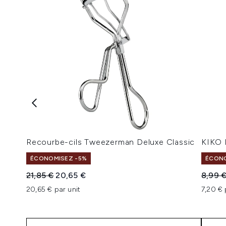
Recourbe-cils Tweezerman Deluxe Classic
KIKO 
ÉCONOMISEZ -5%
ÉCONO
Prix de vente :
Prix ​​actuel :
Prix de
21,85 €
20,65 €
8,99 
20,65 € par unit
7,20 € 