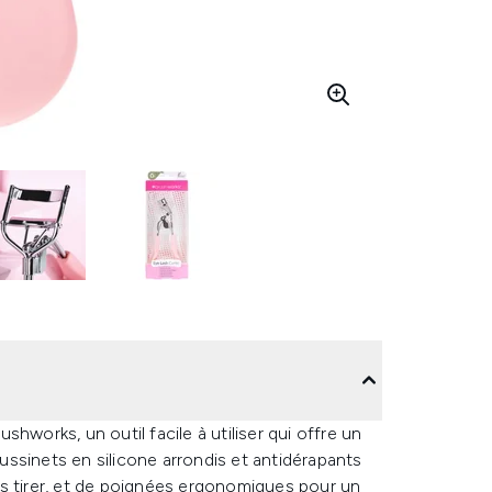
hworks, un outil facile à utiliser qui offre un
ssinets en silicone arrondis et antidérapants
 les tirer, et de poignées ergonomiques pour un