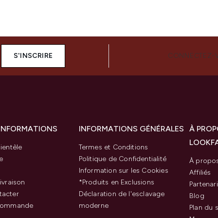
S'INSCRIRE
CONNECTEZ-
 INFORMATIONS
INFORMATIONS GÉNÉRALES
À PROP
LOOKF
ientèle
Termes et Conditions
e
Politique de Confidentialité
À propo
Information sur les Cookies
Affiliés
ivraison
*Produits en Exclusions
Partenar
tacter
Déclaration de l'esclavage
Blog
 commande
moderne
Plan du s