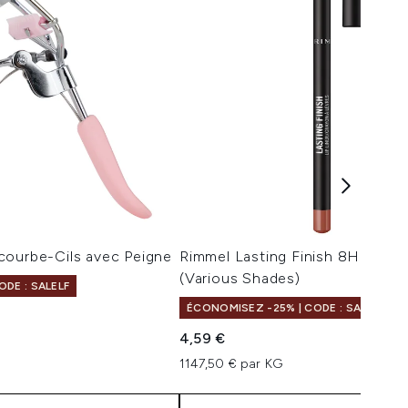
courbe-Cils avec Peigne
Rimmel Lasting Finish 8HR Lip L
(Various Shades)
DE : SALELF
ÉCONOMISEZ -25% | CODE : SALELF
4,59 €
1147,50 € par KG