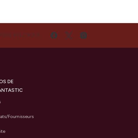
VOUS AVEC NOUS
OS DE
ANTASTIC
s
iats/Fournisseurs
ite