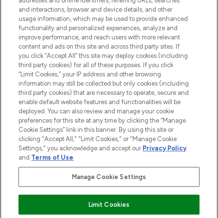
addresses and online identifiers, referring URLs, searches
and interactions, browser and device details, and other
Consentement aux cookies
usage information, which may be used to provide enhanced
Do Not Sell or Share My Personal
functionality and personalized experiences, analyze and
Information
improve performance, and reach users with more relevant
content and ads on this site and across third party sites. If
you click “Accept All” this site may deploy cookies (including
AIDE ET INFORMATIONS
third party cookies) for all of these purposes. If you click
“Limit Cookies,” your IP address and other browsing
information may still be collected but only cookies (including
INFORMATIONS GÉNÉRALES
third party cookies) that are necessary to operate, secure and
enable default website features and functionalities will be
deployed. You can also review and manage your cookie
À PROPOS DE LOOKFANTASTIC
preferences for this site at any time by clicking the “Manage
Cookie Settings” link in this banner. By using this site or
clicking "Accept All," "Limit Cookies," or "Manage Cookie
Settings," you acknowledge and accept our
Privacy Policy
and
Terms of Use
.
Payer en toute sécurité avec
Manage Cookie Settings
Limit Cookies