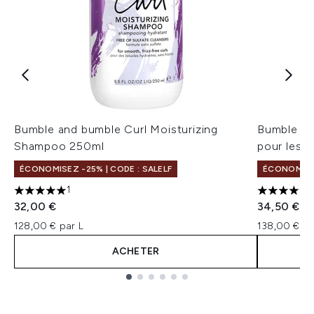
Bumble and bumble Curl Moisturizing
Bumble an
Shampoo 250ml
pour les 
ÉCONOMISEZ -25% | CODE : SALELF
ÉCONOMISEZ
1
5 étoiles sur un maximum de 5
5 étoiles 
32,00 €
34,50 €
128,00 € par L
138,00 € pa
ACHETER
Showing slide 1