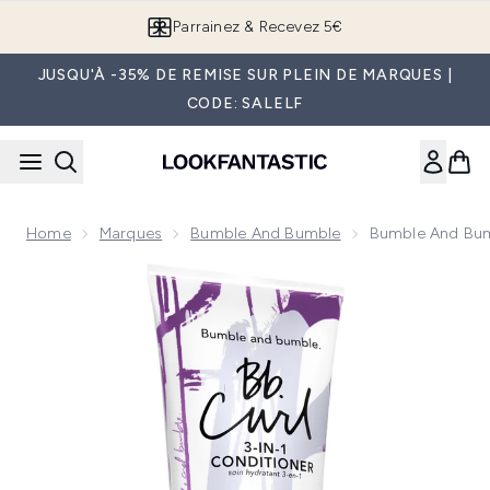
Passer au contenu principal
Parrainez & Recevez 5€
JUSQU'À -35% DE REMISE SUR PLEIN DE MARQUES |
CODE: SALELF
Home
Marques
Bumble And Bumble
Bumble And Bum
Now showing image 1 Bumble and bumble Curl Après-Shampo