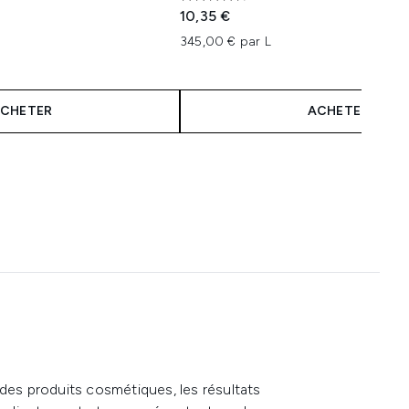
4.77 étoiles sur un maximum de 5
:
10,35 €
345,00 € par L
CHETER
ACHETER
 des produits cosmétiques, les résultats