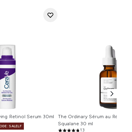
ing Retinol Serum 30ml
The Ordinary Sérum au Rétinol 
Squalane 30 ml
ODE: SALELF
13