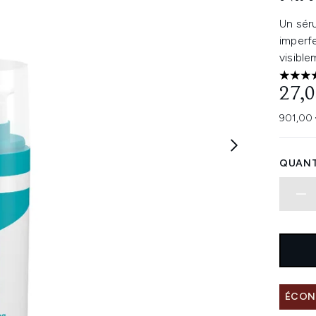
Un sér
imperfe
visibl
3.67 ét
27,0
901,00 
QUANT
ÉCONO