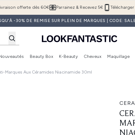
Passer au contenu principal
ivraison offerte dès 60€
Parrainez & Recevez 5€
Télécharger 
SQU'À -30% DE REMISE SUR PLEIN DE MARQUES | CODE: SAL
Nouveautés
Beauty Box
K-Beauty
Cheveux
Maquillage
Accédez au sous-menu (Boutique Été )
Accédez au sous-menu (Offres)
Accédez au sous-menu (Marques)
Accédez au sous-menu (Nouveautés)
Accédez au sous-menu (Beauty Box)
Accé
nti-Marques Aux Céramides Niacinamide 30ml
ues aux céramides niacinamide 30ml
CERA
CER
MAR
NIA