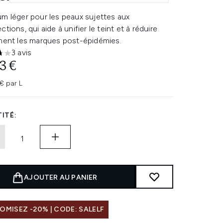
um léger pour les peaux sujettes aux
ctions, qui aide à unifier le teint et à réduire
ement les marques post-épidémies.
3 avis
oiles sur un maximum de 5
3 €
€ par L
ITÉ:
AJOUTER AU PANIER
MISEZ -20% | CODE: SALELF