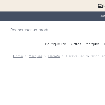
L
JU
Boutique Été
Offres
Marques
Home
Marques
CeraVe
CeraVe Sérum Rétinol A
Now showing image 1 CeraVe Sérum rétinol anti-marq