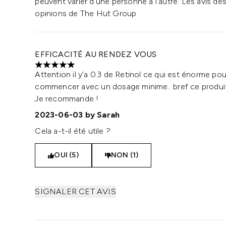
peuvent varier d'une personne à l'autre. Les avis de
opinions de The Hut Group.
EFFICACITÉ AU RENDEZ VOUS
5 étoiles sur un maximum de 5
Attention il y’a 0.3 de Retinol ce qui est énorme pou
commencer avec un dosage minime.. bref ce produit e
Je recommande !
2023-06-03
by Sarah
Cela a-t-il été utile ?
OUI (5)
NON (1)
SIGNALER CET AVIS