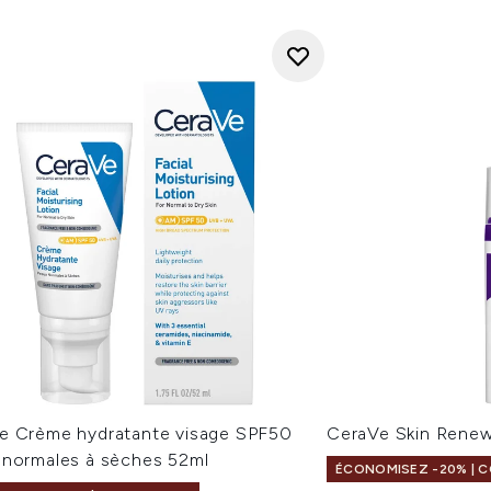
e Crème hydratante visage SPF50
CeraVe Skin Renew
 normales à sèches 52ml
ÉCONOMISEZ -20% | C