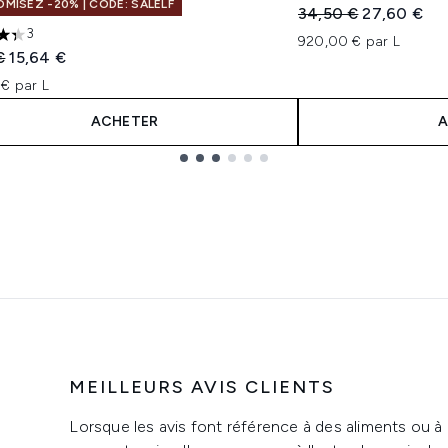
MISEZ -20% | CODE: SALELF
Prix de vente :
Prix ​​actuel 
34,50 €
27,60 €
3
920,00 € par L
toiles sur un maximum de 5
 vente :
Prix ​​actuel :
€
15,64 €
€ par L
ACHETER
A
MEILLEURS AVIS CLIENTS
Lorsque les avis font référence à des aliments ou à