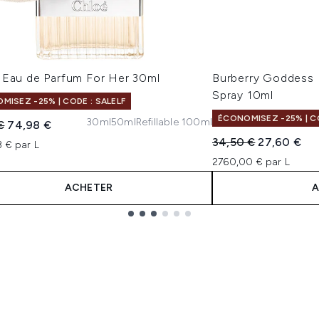
 Eau de Parfum For Her 30ml
Burberry Goddess 
Spray 10ml
MISEZ -25% | CODE : SALELF
ÉCONOMISEZ -25% | CO
30ml
50ml
Refillable 100ml
 vente :
Prix ​​actuel :
€
74,98 €
Prix de vente :
Prix ​​actuel 
34,50 €
27,60 €
 € par L
2760,00 € par L
ACHETER
A