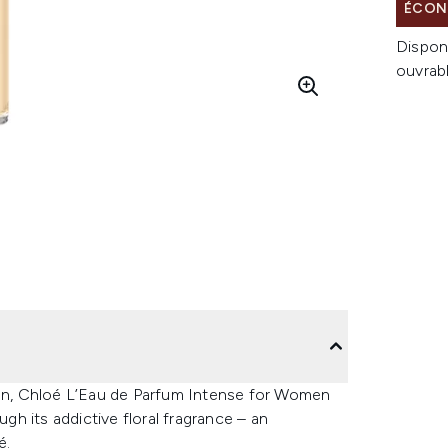
ÉCONO
Dispon
ouvrab
n, Chloé L’Eau de Parfum Intense for Women
h its addictive floral fragrance – an
é.