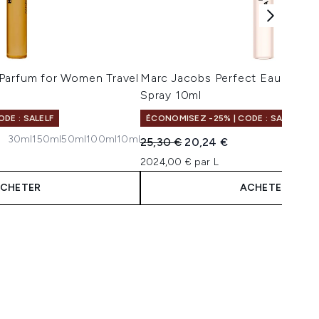
Parfum for Women Travel
Marc Jacobs Perfect Eau de Pa
Spray 10ml
DE : SALELF
ÉCONOMISEZ -25% | CODE : SALELF
30ml
150ml
50ml
100ml
10ml
:
Prix de vente :
Prix ​​actuel :
25,30 €
20,24 €
2024,00 € par L
CHETER
ACHETER