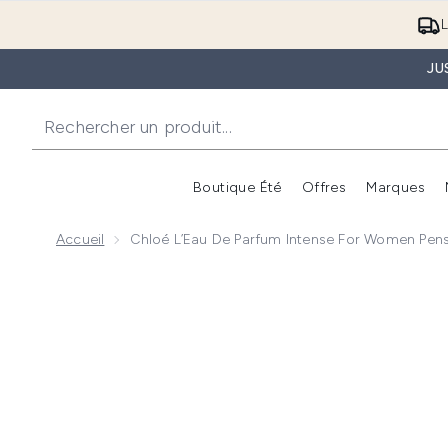
L
JU
Boutique Été
Offres
Marques
Accueil
Chloé L’Eau De Parfum Intense For Women Pen
Now showing image 1 Chloé L’Eau de Parfum Intense