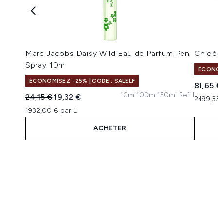
Marc Jacobs Daisy Wild Eau de Parfum Pen
Chloé
Spray 10ml
ÉCONO
ÉCONOMISEZ -25% | CODE : SALELF
Prix de
81,65 
10ml
100ml
150ml Refill
Prix de vente :
Prix ​​actuel :
24,15 €
19,32 €
2499,33
1932,00 € par L
ACHETER
Showing slide 1