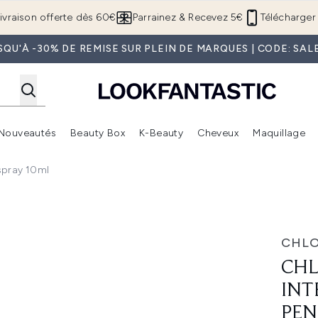
Passer au contenu principal
ivraison offerte dès 60€
Parrainez & Recevez 5€
Télécharger 
SQU'À -30% DE REMISE SUR PLEIN DE MARQUES | CODE: SAL
Nouveautés
Beauty Box
K-Beauty
Cheveux
Maquillage
Accédez au sous-menu (Boutique Été )
Accédez au sous-menu (Offres)
Accédez au sous-menu (Marques)
Accédez au sous-menu (Nouveautés)
Accédez au sous-menu (Beauty Box)
Accé
spray 10ml
 for Women Penspray 10ml
CHL
CHL
INT
PEN