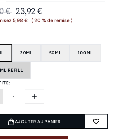
 DE VENTE :
PRIX ​​ACTUEL :
0 €
23,92 €
isez 5,98 €
( 20 % de remise )
ML
30ML
50ML
100ML
ML REFILL
ITÉ:
AJOUTER AU PANIER