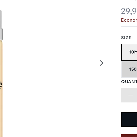
PRIX
29,9
Économ
SIZE:
10
150
QUANT