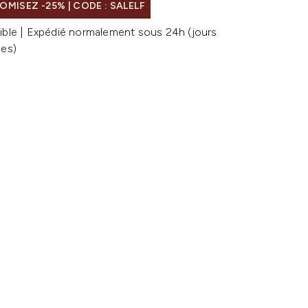
MISEZ -25% | CODE : SALELF
ible | Expédié normalement sous 24h (jours
les)