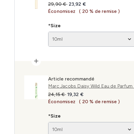
Prix de vente :
Prix ​​actuel :
29,90 €
23,92 €
Économisez
( 20 % de remise )
*Size
10ml
Article recommandé
Marc Jacobs Daisy Wild Eau de Parfum
Prix de vente :
Prix ​​actuel :
24,15 €
19,32 €
Économisez
( 20 % de remise )
*Size
10ml