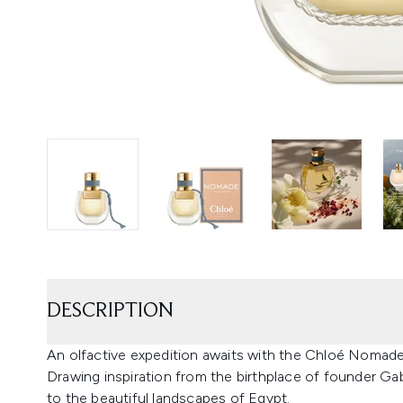
DESCRIPTION
An olfactive expedition awaits with the Chloé Nomad
Drawing inspiration from the birthplace of founder Ga
to the beautiful landscapes of Egypt.