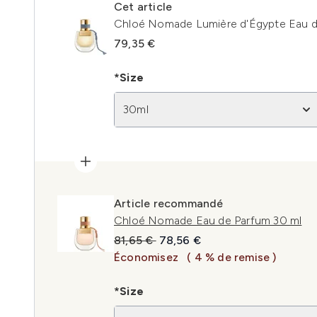
Cet article
Chloé Nomade Lumière d'Égypte Eau d
79,35 €
*Size
30ml
Article recommandé
Chloé Nomade Eau de Parfum 30 ml
Prix de vente :
Prix ​​actuel :
81,65 €
78,56 €
Économisez
( 4 % de remise )
*Size