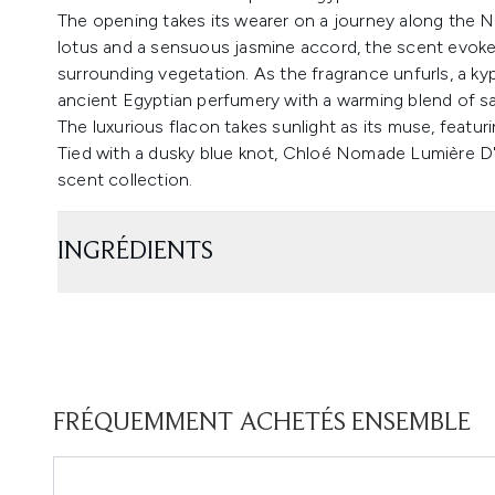
The opening takes its wearer on a journey along the Ni
lotus and a sensuous jasmine accord, the scent evokes 
surrounding vegetation. As the fragrance unfurls, a ky
ancient Egyptian perfumery with a warming blend of s
The luxurious flacon takes sunlight as its muse, featu
Tied with a dusky blue knot, Chloé Nomade Lumière D'
scent collection.
INGRÉDIENTS
FRÉQUEMMENT ACHETÉS ENSEMBLE