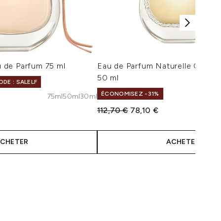
 de Parfum 75 ml
Eau de Parfum Naturelle Chlo
50 ml
DE : SALELF
ÉCONOMISEZ -31%
75ml
50ml
30ml
 :
Prix de vente :
Prix ​​actuel :
112,70 €
78,10 €
CHETER
ACHETER