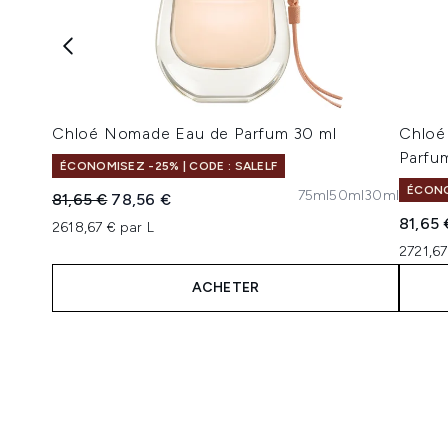
Chloé Nomade Eau de Parfum 30 ml
Chloé
Parfu
ÉCONOMISEZ -25% | CODE : SALELF
ÉCONO
75ml
50ml
30ml
Prix de vente :
Prix ​​actuel :
81,65 €
78,56 €
81,65 
2618,67 € par L
2721,67
ACHETER
Showing slide 1