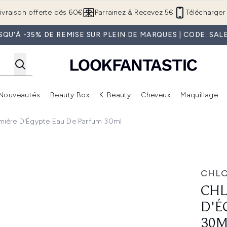
Passer au contenu principal
ivraison offerte dès 60€
Parrainez & Recevez 5€
Télécharger 
SQU'À -35% DE REMISE SUR PLEIN DE MARQUES | CODE: SAL
Nouveautés
Beauty Box
K-Beauty
Cheveux
Maquillage
Accédez au sous-menu (Boutique Été )
Accédez au sous-menu (Offres)
Accédez au sous-menu (Marques)
Accédez au sous-menu (Nouveautés)
Accédez au sous-menu (Beauty Box)
Accé
ière D'Égypte Eau De Parfum 30ml
e Eau de Parfum 30ml
CHL
CHL
D'É
30M