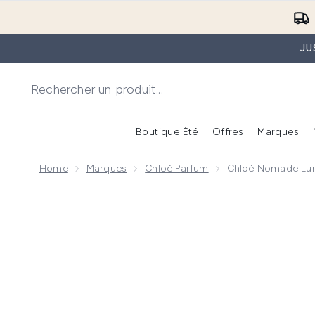
L
JU
Boutique Été
Offres
Marques
Home
Marques
Chloé Parfum
Chloé Nomade Lum
Now showing image 1 Chloé Nomade Lumière d'Égypt