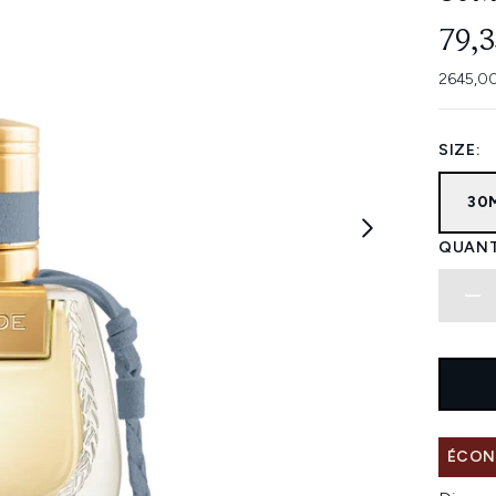
79,3
2645,00
SIZE:
30
QUANT
ÉCONO