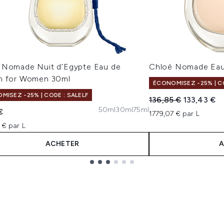
 Nomade Nuit d’Egypte Eau de
Chloé Nomade Eau
m for Women 30ml
ÉCONOMISEZ -25% | CO
MISEZ -25% | CODE : SALELF
Prix de vente :
Prix ​​actuel
136,85 €
133,43 €
50ml
30ml
75ml
€
1779,07 € par L
 € par L
ACHETER
A