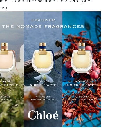
ible | Expédié normalement sous 24h (jours
les)