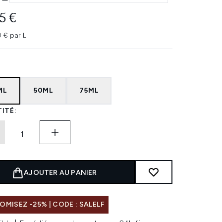
5 €
 € par L
ML
50ML
75ML
ITÉ:
AJOUTER AU PANIER
MISEZ -25% | CODE : SALELF