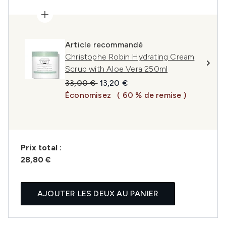
Article recommandé
Christophe Robin Hydrating Cream
Scrub with Aloe Vera 250ml
Prix de vente :
Prix ​​actuel :
33,00 €
13,20 €
Économisez
( 60 % de remise )
Prix ​​total :
28,80 €
AJOUTER LES DEUX AU PANIER