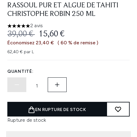
RASSOUL PUR ET ALGUE DE TAHITI
CHRISTOPHE ROBIN 250 ML
2 avis
5 étoiles sur un maximum de 5
PRIX DE VENTE :
PRIX ​​ACTUEL :
39,00 €
15,60 €
Économisez 23,40 €
( 60 % de remise )
62,40 € par L
QUANTITÉ:
EN RUPTURE DE STOCK
Rupture de stock