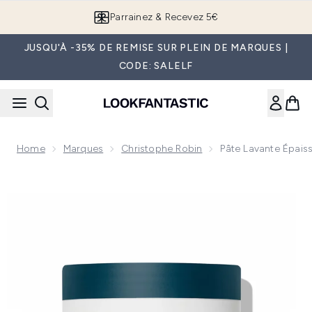
Passer au contenu principal
Parrainez & Recevez 5€
JUSQU'À -35% DE REMISE SUR PLEIN DE MARQUES |
CODE: SALELF
Home
Marques
Christophe Robin
Pâte Lavante Épaiss
Now showing image 1 Pâte lavante épaississante aux rassoul p