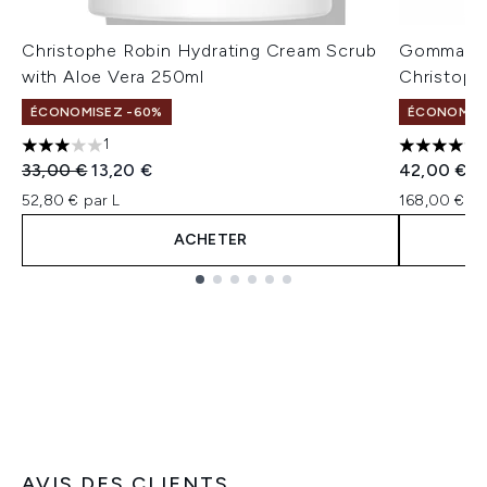
Christophe Robin Hydrating Cream Scrub
Gommage la
with Aloe Vera 250ml
Christoph
ÉCONOMISEZ -60%
ÉCONOMISEZ
1
3 étoiles sur un maximum de 5
5 étoiles 
Prix de vente :
Prix ​​actuel :
33,00 €
13,20 €
42,00 €
52,80 € par L
168,00 € pa
ACHETER
Showing slide 1
AVIS DES CLIENTS