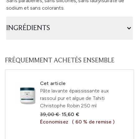
Sans parabènes, sans silicones, sans laurylsulfate de
sodium et sans colorants.
INGRÉDIENTS
FRÉQUEMMENT ACHETÉS ENSEMBLE
Cet article
Pâte lavante épaississante aux
rassoul pur et algue de Tahiti
Christophe Robin 250 ml
Prix de vente :
Prix ​​actuel :
39,00 €
15,60 €
Économisez
( 60 % de remise )