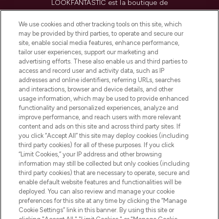
LOOKFANTASTIC est la boutique de
beauté incontournable en Europe,
proposant les meilleurs produits de soins
We use cookies and other tracking tools on this site, which
de la peau, des cheveux et de maquillage
may be provided by third parties, to operate and secure our
de plus de 200 marques prestigieuses.
site, enable social media features, enhance performance,
Faites vos achats en ligne ou via
tailor user experiences, support our marketing and
l’application, avec la livraison offerte dès
advertising efforts. These also enable us and third parties to
access and record user and activity data, such as IP
55€ d'achat.
addresses and online identifiers, referring URLs, searches
and interactions, browser and device details, and other
Consentement aux cookies
usage information, which may be used to provide enhanced
Do Not Sell or Share My Personal
functionality and personalized experiences, analyze and
Information
improve performance, and reach users with more relevant
content and ads on this site and across third party sites. If
you click “Accept All” this site may deploy cookies (including
AIDE ET INFORMATIONS
third party cookies) for all of these purposes. If you click
“Limit Cookies,” your IP address and other browsing
information may still be collected but only cookies (including
INFORMATIONS GÉNÉRALES
third party cookies) that are necessary to operate, secure and
enable default website features and functionalities will be
deployed. You can also review and manage your cookie
À PROPOS DE LOOKFANTASTIC
preferences for this site at any time by clicking the “Manage
Cookie Settings” link in this banner. By using this site or