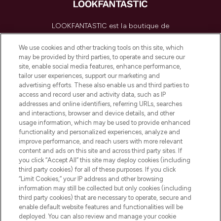
LOOKFANTASTIC est la boutique de
beauté incontournable en Europe,
proposant les meilleurs produits de soins
We use cookies and other tracking tools on this site, which
de la peau, des cheveux et de maquillage
may be provided by third parties, to operate and secure our
de plus de 200 marques prestigieuses.
site, enable social media features, enhance performance,
Faites vos achats en ligne ou via
tailor user experiences, support our marketing and
l’application, avec la livraison offerte dès
advertising efforts. These also enable us and third parties to
access and record user and activity data, such as IP
55€ d'achat.
addresses and online identifiers, referring URLs, searches
and interactions, browser and device details, and other
Consentement aux cookies
usage information, which may be used to provide enhanced
Do Not Sell or Share My Personal
functionality and personalized experiences, analyze and
Information
improve performance, and reach users with more relevant
content and ads on this site and across third party sites. If
you click “Accept All” this site may deploy cookies (including
AIDE ET INFORMATIONS
third party cookies) for all of these purposes. If you click
“Limit Cookies,” your IP address and other browsing
information may still be collected but only cookies (including
INFORMATIONS GÉNÉRALES
third party cookies) that are necessary to operate, secure and
enable default website features and functionalities will be
deployed. You can also review and manage your cookie
À PROPOS DE LOOKFANTASTIC