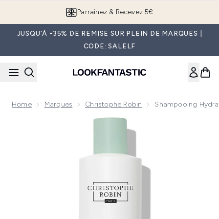
Passer au contenu principal
Parrainez & Recevez 5€
JUSQU'À -35% DE REMISE SUR PLEIN DE MARQUES |
CODE: SALELF
Home
Marques
Christophe Robin
Shampooing Hydrata
Now showing image 1 Shampooing hydratant à l'aloe vera Ch