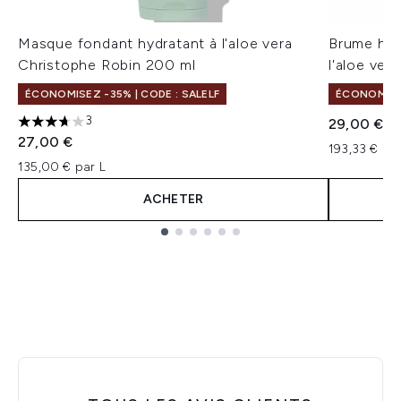
Masque fondant hydratant à l'aloe vera
Brume hyd
Christophe Robin 200 ml
l'aloe ver
ÉCONOMISEZ -35% | CODE : SALELF
ÉCONOMISEZ
3
29,00 €
3.67 étoiles sur un maximum de 5
27,00 €
193,33 € par
135,00 € par L
ACHETER
Showing slide 1