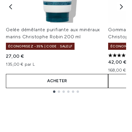
Gelée démêlante purifiante aux minéraux
Gommage la
marins Christophe Robin 200 ml
Christoph
ÉCONOMISEZ -35% | CODE : SALELF
ÉCONOMISEZ
27,00 €
5 étoiles 
42,00 €
135,00 € par L
168,00 € pa
ACHETER
Showing slide 1