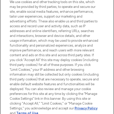
proposant les meilleurs produits de soins
We use cookies and other tracking tools on this site, which
de la peau, des cheveux et de maquillage
may be provided by third parties, to operate and secure our
de plus de 200 marques prestigieuses.
site, enable social media features, enhance performance,
Faites vos achats en ligne ou via
tailor user experiences, support our marketing and
l’application, avec la livraison offerte dès
advertising efforts. These also enable us and third parties to
access and record user and activity data, such as IP
55€ d'achat.
addresses and online identifiers, referring URLs, searches
and interactions, browser and device details, and other
Consentement aux cookies
usage information, which may be used to provide enhanced
Do Not Sell or Share My Personal
functionality and personalized experiences, analyze and
Information
improve performance, and reach users with more relevant
content and ads on this site and across third party sites. If
you click “Accept All” this site may deploy cookies (including
AIDE ET INFORMATIONS
third party cookies) for all of these purposes. If you click
“Limit Cookies,” your IP address and other browsing
information may still be collected but only cookies (including
INFORMATIONS GÉNÉRALES
third party cookies) that are necessary to operate, secure and
enable default website features and functionalities will be
deployed. You can also review and manage your cookie
À PROPOS DE LOOKFANTASTIC
preferences for this site at any time by clicking the “Manage
Cookie Settings” link in this banner. By using this site or
clicking "Accept All," "Limit Cookies," or "Manage Cookie
Settings," you acknowledge and accept our
Privacy Policy
and
Terms of Use
.