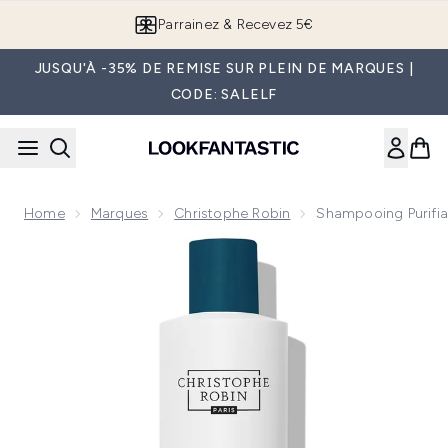
Passer au contenu principal
Parrainez & Recevez 5€
JUSQU'À -35% DE REMISE SUR PLEIN DE MARQUES |
CODE: SALELF
Home
Marques
Christophe Robin
Shampooing Purifia
Now showing image 1 Shampooing purifiant à la boue therma