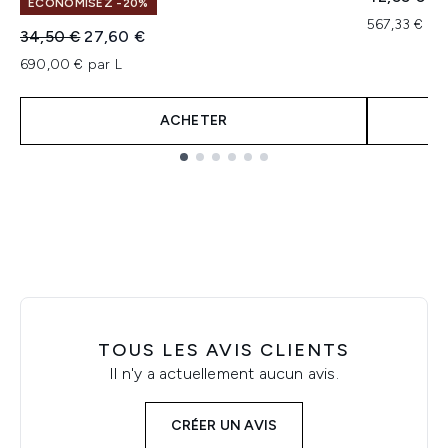
ÉCONOMISEZ -20%
567,33 € pa
Prix de vente :
Prix ​​actuel :
34,50 €
27,60 €
690,00 € par L
ACHETER
Showing slide 1
TOUS LES AVIS CLIENTS
Il n'y a actuellement aucun avis.
CRÉER UN AVIS