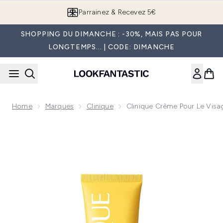
Passer au contenu principal
Parrainez & Recevez 5€
SHOPPING DU DIMANCHE : -30%, MAIS PAS POUR
LONGTEMPS... | CODE: DIMANCHE
Home
Marques
Clinique
Clinique Crème Pour Le Visa
Now showing image 1 Clinique Crème pour le Visage Anti-Ri