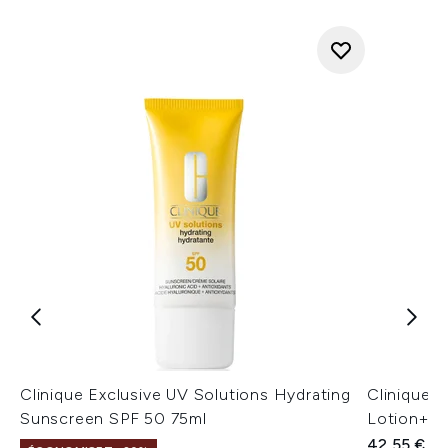
Clinique Exclusive UV Solutions Hydrating
Clinique D
Sunscreen SPF 50 75ml
Lotion+ S
42,55 €