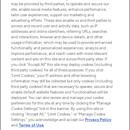
de la peau, des cheveux et de maquillage
may be provided by third parties, to operate and secure our
de plus de 200 marques prestigieuses.
site, enable social media features, enhance performance,
Faites vos achats en ligne ou via
tailor user experiences, support our marketing and
l’application, avec la livraison offerte dès
advertising efforts. These also enable us and third parties to
access and record user and activity data, such as IP
55€ d'achat.
addresses and online identifiers, referring URLs, searches
and interactions, browser and device details, and other
Consentement aux cookies
usage information, which may be used to provide enhanced
Do Not Sell or Share My Personal
functionality and personalized experiences, analyze and
Information
improve performance, and reach users with more relevant
content and ads on this site and across third party sites. If
you click “Accept All” this site may deploy cookies (including
AIDE ET INFORMATIONS
third party cookies) for all of these purposes. If you click
“Limit Cookies,” your IP address and other browsing
information may still be collected but only cookies (including
INFORMATIONS GÉNÉRALES
third party cookies) that are necessary to operate, secure and
enable default website features and functionalities will be
deployed. You can also review and manage your cookie
À PROPOS DE LOOKFANTASTIC
preferences for this site at any time by clicking the “Manage
Cookie Settings” link in this banner. By using this site or
clicking "Accept All," "Limit Cookies," or "Manage Cookie
Settings," you acknowledge and accept our
Privacy Policy
and
Terms of Use
.