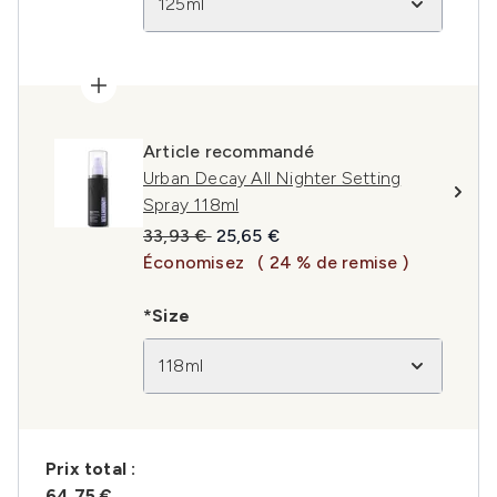
125ml
Article recommandé
Urban Decay All Nighter Setting
Spray 118ml
Prix de vente :
Prix ​​actuel :
33,93 €
25,65 €
Économisez
( 24 % de remise )
*Size
118ml
Prix ​​total :
64,75 €