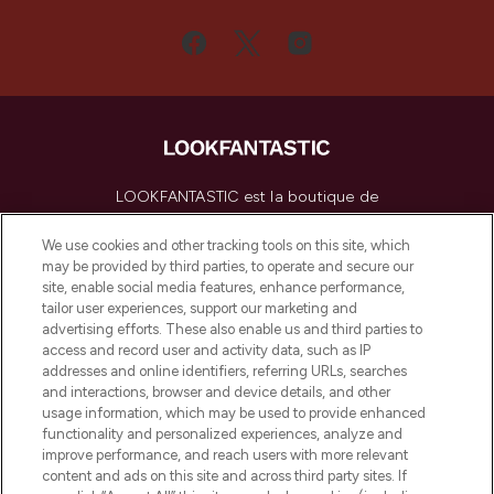
LOOKFANTASTIC est la boutique de
beauté incontournable en Europe,
proposant les meilleurs produits de soins
We use cookies and other tracking tools on this site, which
de la peau, des cheveux et de maquillage
may be provided by third parties, to operate and secure our
de plus de 200 marques prestigieuses.
site, enable social media features, enhance performance,
Faites vos achats en ligne ou via
tailor user experiences, support our marketing and
l’application, avec la livraison offerte dès
advertising efforts. These also enable us and third parties to
access and record user and activity data, such as IP
55€ d'achat.
addresses and online identifiers, referring URLs, searches
and interactions, browser and device details, and other
Consentement aux cookies
usage information, which may be used to provide enhanced
Do Not Sell or Share My Personal
functionality and personalized experiences, analyze and
Information
improve performance, and reach users with more relevant
content and ads on this site and across third party sites. If