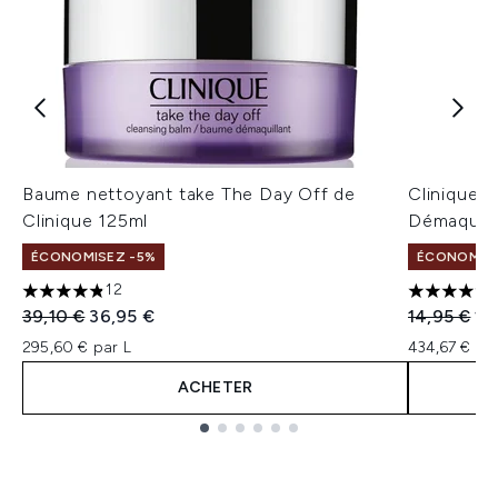
Baume nettoyant take The Day Off de
Clinique 
Clinique 125ml
Démaquill
ÉCONOMISEZ -5%
ÉCONOMISE
12
4.83 étoiles sur un maximum de 5
5 étoiles 
Prix de vente :
Prix ​​actuel :
Prix de ven
Pri
39,10 €
36,95 €
14,95 €
13
295,60 € par L
434,67 € pa
ACHETER
Showing slide 1