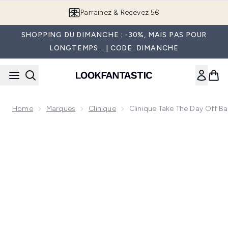
Passer au contenu principal
Parrainez & Recevez 5€
SHOPPING DU DIMANCHE : -30%, MAIS PAS POUR
LONGTEMPS... | CODE: DIMANCHE
Home
Marques
Clinique
Clinique Take The Day Off B
Now showing image 1 Clinique Take The Day Off Charcoal Cl