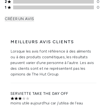
Note de 2 étoiles 0 avis
2
0
Note de 1 étoiles 0 avis
1
0
CRÉER UN AVIS
MEILLEURS AVIS CLIENTS
Lorsque les avis font référence à des aliments
ou à des produits cosmétiques, les résultats
peuvent varier d'une personne à l'autre. Les avis
des clients sont et ne représentent pas les
opinions de The Hut Group.
SERVIETTE TAKE THE DAY OFF
3 étoiles sur un maximum de 5
moins utile aujourd'hui car j'utilisa de l'eau