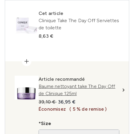
Cet article
Clinique Take The Day Off Serviettes
de toilette
8,63 €
Article recommandé
Baume nettoyant take The Day Off
de Clinique 125ml
Prix de vente :
Prix ​​actuel :
39,10 €
36,95 €
Économisez
( 5 % de remise )
*Size