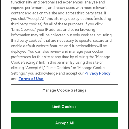
Do Not Sell or Share My Personal
functionality and personalized experiences, analyze and
Information
improve performance, and reach users with more relevant
content and ads on this site and across third party sites. If
you click “Accept All” this site may deploy cookies (including
AIDE ET INFORMATIONS
third party cookies) for all of these purposes. If you click
“Limit Cookies,” your IP address and other browsing
information may still be collected but only cookies (including
INFORMATIONS GÉNÉRALES
third party cookies) that are necessary to operate, secure and
enable default website features and functionalities will be
deployed. You can also review and manage your cookie
À PROPOS DE LOOKFANTASTIC
preferences for this site at any time by clicking the “Manage
Cookie Settings” link in this banner. By using this site or
clicking "Accept All," "Limit Cookies," or "Manage Cookie
Settings," you acknowledge and accept our
Privacy Policy
and
Terms of Use
.
Payer en toute sécurité avec
Manage Cookie Settings
Limit Cookies
2026 THG Beauty Europe GmbH Maximilianstrasse 54 80538 Munich
AJOUTER AU PANIER
Accept All