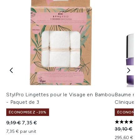
StylPro Lingettes pour le Visage en Bambou
Baume net
- Paquet de 3
Clinique 1
ÉCONOMISEZ -20%
ÉCONOMISEZ
Prix de vente :
Prix ​​actuel :
9,19 €
7,35 €
4.83 étoil
Prix de ven
Pri
39,10 €
36
7,35 € par unit
295,60 € pa