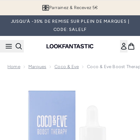
Passer au contenu principal
Parrainez & Recevez 5€
JUSQU'À -35% DE REMISE SUR PLEIN DE MARQUES |
CODE: SALELF
Home
Marques
Coco & Eve
Coco & Eve Boost Therap
Now showing image 1 Coco & Eve Boost Therapy Sérum Densif