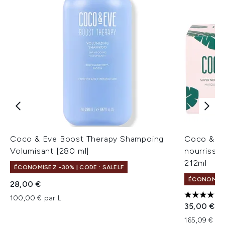
Coco & Eve Boost Therapy Shampoing
Coco & Ev
Volumisant [280 ml]
nourrissan
212ml
ÉCONOMISEZ -30% | CODE : SALELF
ÉCONOMISEZ
28,00 €
100,00 € par L
5 étoiles 
35,00 €
165,09 € pa