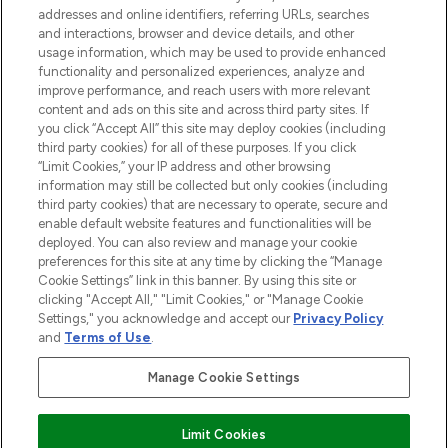
addresses and online identifiers, referring URLs, searches
and interactions, browser and device details, and other
Consentement aux cookies
usage information, which may be used to provide enhanced
Do Not Sell or Share My Personal
functionality and personalized experiences, analyze and
Information
improve performance, and reach users with more relevant
content and ads on this site and across third party sites. If
you click “Accept All” this site may deploy cookies (including
AIDE ET INFORMATIONS
third party cookies) for all of these purposes. If you click
“Limit Cookies,” your IP address and other browsing
information may still be collected but only cookies (including
INFORMATIONS GÉNÉRALES
third party cookies) that are necessary to operate, secure and
enable default website features and functionalities will be
deployed. You can also review and manage your cookie
À PROPOS DE LOOKFANTASTIC
preferences for this site at any time by clicking the “Manage
Cookie Settings” link in this banner. By using this site or
clicking "Accept All," "Limit Cookies," or "Manage Cookie
Settings," you acknowledge and accept our
Privacy Policy
and
Terms of Use
.
Payer en toute sécurité avec
Manage Cookie Settings
Limit Cookies