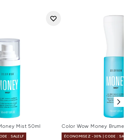
Money Mist 50ml
Color Wow Money Brume 150 m
DE : SALELF
ÉCONOMISEZ -30% | CODE : SALELF