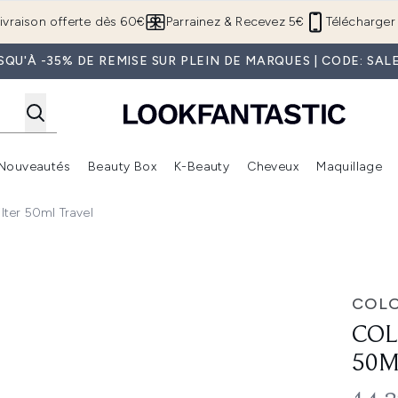
Passer au contenu principal
ivraison offerte dès 60€
Parrainez & Recevez 5€
Télécharger 
SQU'À -35% DE REMISE SUR PLEIN DE MARQUES | CODE: SAL
Nouveautés
Beauty Box
K-Beauty
Cheveux
Maquillage
Accédez au sous-menu (Boutique Été )
Accédez au sous-menu (Offres)
Accédez au sous-menu (Marques)
Accédez au sous-menu (Nouveautés)
Accédez au sous-menu (Beauty Box)
Accé
ter 50ml Travel
avel
COL
COL
50M