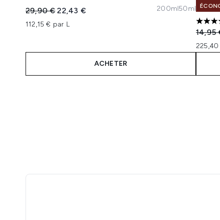
ÉCONO
200ml
50ml
Prix de vente :
Prix ​​actuel :
29,90 €
22,43 €
112,15 € par L
5 étoi
Prix de
14,95 
225,40 
ACHETER
Showing slide 1