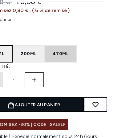
 DE VENTE :
PRIX ​​ACTUEL :
8 €
13,58 €
misez 0,80 €
( 6 % de remise )
par unit
ML
200ML
470ML
ITÉ:
AJOUTER AU PANIER
MISEZ -30% | CODE : SALELF
ible | Expédié normalement sous 24h (jours