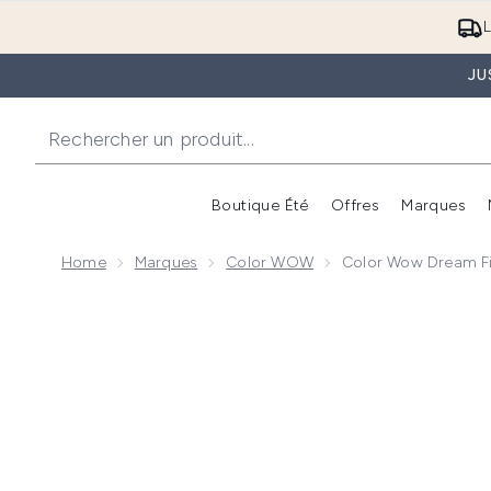
L
JU
Boutique Été
Offres
Marques
Home
Marques
Color WOW
Color Wow Dream Fil
Now showing image 1 Color Wow Dream Filter 50ml Tr