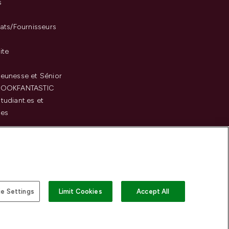
s
iats/Fournisseurs
ite
eunesse et Sénior
LOOKFANTASTIC
tudiant.es et
.es
c
e Settings
Limit Cookies
Accept All