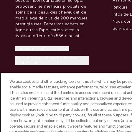
Assistanc
beauté incontournable en Europe,
proposant les meilleurs produits de
Retours
soins de la peau, des cheveux et de
Infos de L
maquillage de plus de 200 marques
Nous con
prestigieuses. Faites vos achats en
Suivi de
ligne ou via l’application, avec la
livraison offerte dès 55€ d'achat.
Consentement aux cookies
Do Not Sell or Share My Personal
Information
We use cookies and other tracking tools on this site, which may be provide
enable social media features, enhance performance, tailor user experienc
These also enable us and third parties to access and record user and act
identifiers, referring URLs, searches and interactions, browser and devi
be used to provide enhanced functionality and personalized experienc
2026 THG Beauty Europe GmbH Maximilianstrasse 54 80538 Munich
users with more relevant content and ads on this site and across third part
deploy cookies (including third party cookies) for all of these purposes. I
other browsing information may still be collected but only cookies (inclu
operate, secure and enable default website features and functionalities
your cookie preferences for this site at any time by clicking the “Manage 