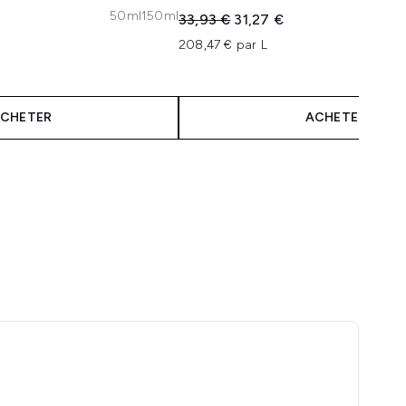
50ml
150ml
Prix de vente :
Prix ​​actuel :
33,93 €
31,27 €
208,47 € par L
CHETER
ACHETER