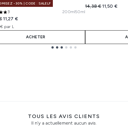
MISEZ -30% | CODE : SALELF
Prix de vente :
Prix ​​actuel :
14,38 €
11,50 €
3
200ml
50ml
les sur un maximum de 5
 vente :
Prix ​​actuel :
€
11,27 €
€ par L
ACHETER
A
TOUS LES AVIS CLIENTS
Il n'y a actuellement aucun avis.