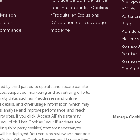
e
Politique de Confidentialité
À propo
Information sur les Cookies
Affiliés
ivraison
*Produits en Exclusions
Partenar
tacter
Déclaration de l'esclavage
Blog
 commande
moderne
Plan du s
Marques
Remise J
Remise 
Remise É
Diplômé
d by third parties, to operate and secure our site,
es, support our marketing and advertising efforts.
ivity data, such as IP addresses and online
ce details, and other usage information, which may
es, analyze and improve performance, and reach
Payer en toute sécurité ave
y sites. If you click “Accept All” this site may
Manage Cooki
f you click “Limit Cookies,” your IP address and
ding third party cookies) that are necessary to
 will be deployed. You can also review and manage
Cookie Settings” link in this banner. By using this