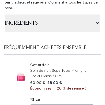
teint radieux et régénéré. Convient à tous les types de
peau.
INGRÉDIENTS
FRÉQUEMMENT ACHETÉS ENSEMBLE
Cet article
Soin de nuit Superfood Midnight
Facial Elemis 50 ml
Prix de vente :
Prix ​​actuel :
60,00 €
48,00 €
Économisez
( 20 % de remise )
*Size