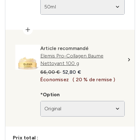
50ml
Article recommandé
Elemis Pro-Collagen Baume
Nettoyant 100 g
Prix de vente :
Prix ​​actuel :
66,00 €
52,80 €
Économisez
( 20 % de remise )
*Option
Original
Prix ​​total :