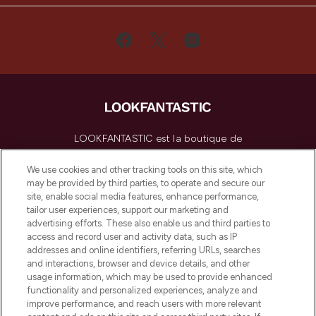
LOOKFANTASTIC est la boutique de
beauté incontournable en Europe,
proposant les meilleurs produits de soins
We use cookies and other tracking tools on this site, which
de la peau, des cheveux et de maquillage
may be provided by third parties, to operate and secure our
de plus de 200 marques prestigieuses.
site, enable social media features, enhance performance,
Faites vos achats en ligne ou via
tailor user experiences, support our marketing and
l’application, avec la livraison offerte dès
advertising efforts. These also enable us and third parties to
access and record user and activity data, such as IP
55€ d'achat.
addresses and online identifiers, referring URLs, searches
and interactions, browser and device details, and other
Consentement aux cookies
usage information, which may be used to provide enhanced
Do Not Sell or Share My Personal
functionality and personalized experiences, analyze and
Information
improve performance, and reach users with more relevant