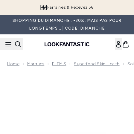
Passer au contenu principal
Parrainez & Recevez 5€
SHOPPING DU DIMANCHE : -30%, MAIS PAS POUR
LONGTEMPS... | CODE: DIMANCHE
Home
Marques
ELEMIS
Superfood Skin Health
Soi
Now showing image 1 Soin de nuit Superfood Midnight Facial