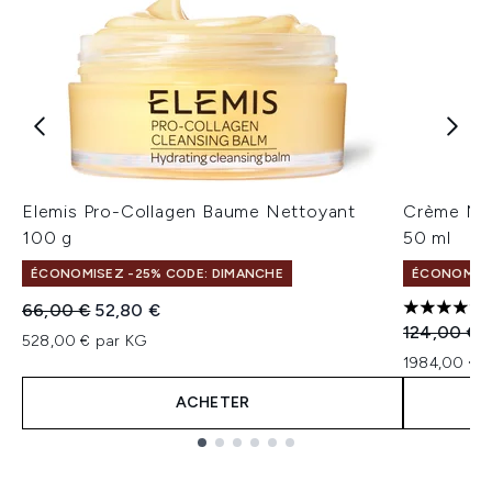
Elemis Pro-Collagen Baume Nettoyant
Crème Mar
100 g
50 ml
ÉCONOMISEZ -25% CODE: DIMANCHE
ÉCONOMISE
Prix de vente :
Prix ​​actuel :
66,00 €
52,80 €
4.75 étoil
Prix de ven
P
124,00 €
528,00 € par KG
1984,00 € p
ACHETER
Showing slide 1