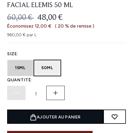
FACIAL ELEMIS 50 ML
PRIX DE VENTE :
PRIX ​​ACTUEL :
60,00 €
48,00 €
Économisez 12,00 €
( 20 % de remise )
960,00 € par L
SIZE:
15ML
50ML
QUANTITÉ:
AJOUTER AU PANIER