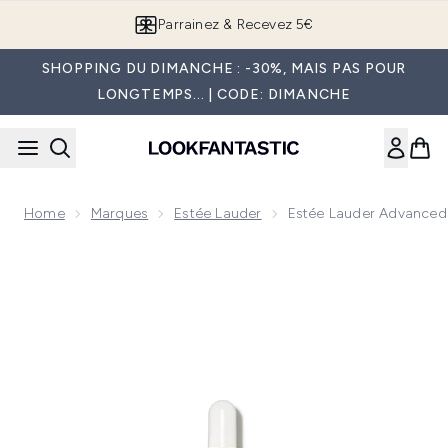
Passer au contenu principal
Parrainez & Recevez 5€
SHOPPING DU DIMANCHE : -30%, MAIS PAS POUR
LONGTEMPS... | CODE: DIMANCHE
Home
Marques
Estée Lauder
Estée Lauder Advanced 
Now showing image 1 Estée Lauder Advanced Night Repair S