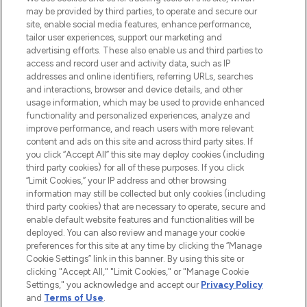
de la peau, des cheveux et de maquillage
may be provided by third parties, to operate and secure our
de plus de 200 marques prestigieuses.
site, enable social media features, enhance performance,
Faites vos achats en ligne ou via
tailor user experiences, support our marketing and
l’application, avec la livraison offerte dès
advertising efforts. These also enable us and third parties to
access and record user and activity data, such as IP
55€ d'achat.
addresses and online identifiers, referring URLs, searches
and interactions, browser and device details, and other
Consentement aux cookies
usage information, which may be used to provide enhanced
Do Not Sell or Share My Personal
functionality and personalized experiences, analyze and
Information
improve performance, and reach users with more relevant
content and ads on this site and across third party sites. If
you click “Accept All” this site may deploy cookies (including
AIDE ET INFORMATIONS
third party cookies) for all of these purposes. If you click
“Limit Cookies,” your IP address and other browsing
information may still be collected but only cookies (including
INFORMATIONS GÉNÉRALES
third party cookies) that are necessary to operate, secure and
enable default website features and functionalities will be
deployed. You can also review and manage your cookie
À PROPOS DE LOOKFANTASTIC
preferences for this site at any time by clicking the “Manage
Cookie Settings” link in this banner. By using this site or
clicking "Accept All," "Limit Cookies," or "Manage Cookie
Settings," you acknowledge and accept our
Privacy Policy
and
Terms of Use
.