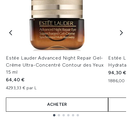
Estée Lauder Advanced Night Repair Gel-
Estée Lau
Crème Ultra-Concentré Contour des Yeux
Hydratant
15 ml
94,30 €
64,40 €
1886,00 € p
4293,33 € par L
ACHETER
Showing slide 1