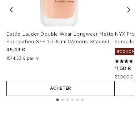
Estée Lauder Double Wear Longwear Matte
NYX Profe
Foundation SPF 10 30ml (Various Shades)
sourcils (
45,43 €
ÉCONOMISEZ
1514,33 € par ml
4.5 étoile
11,50 €
23000,00 €
ACHETER
Showing slide 1