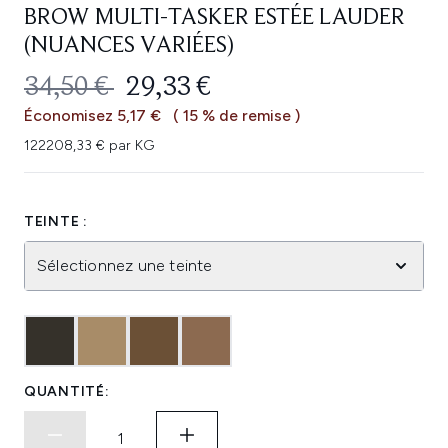
BROW MULTI-TASKER ESTÉE LAUDER
(NUANCES VARIÉES)
PRIX DE VENTE :
PRIX ​​ACTUEL :
34,50 €
29,33 €
Économisez 5,17 €
( 15 % de remise )
122208,33 € par KG
TEINTE :
Sélectionnez une teinte
QUANTITÉ: