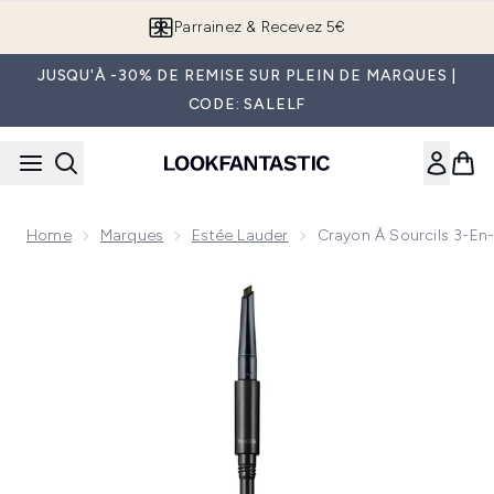
Passer au contenu principal
Parrainez & Recevez 5€
JUSQU'À -30% DE REMISE SUR PLEIN DE MARQUES |
CODE: SALELF
Home
Marques
Estée Lauder
Crayon À Sourcils 3-En-
Now showing image 1 Crayon à Sourcils 3-en-1 The Brow Mult