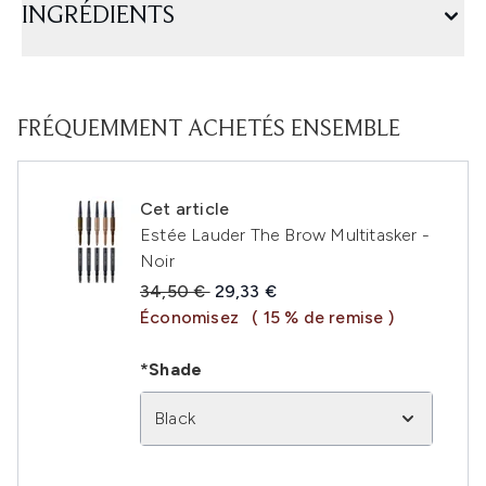
INGRÉDIENTS
FRÉQUEMMENT ACHETÉS ENSEMBLE
Cet article
Estée Lauder The Brow Multitasker -
Noir
Prix de vente :
Prix ​​actuel :
34,50 €
29,33 €
Économisez
( 15 % de remise )
*Shade
Black