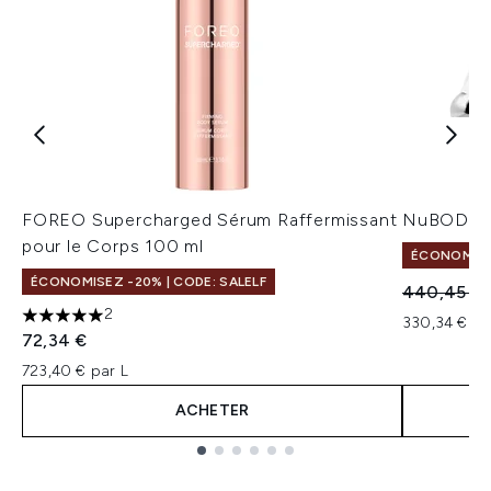
FOREO Supercharged Sérum Raffermissant
NuBODY 
pour le Corps 100 ml
ÉCONOMISEZ
ÉCONOMISEZ -20% | CODE: SALELF
Prix de ven
440,45 €
2
330,34 € pa
5 étoiles sur un maximum de 5
72,34 €
723,40 € par L
ACHETER
Showing slide 1