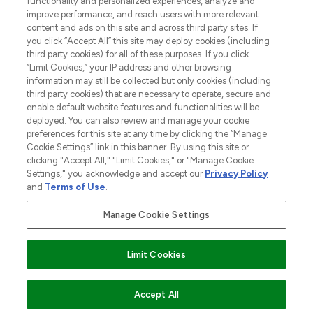
Do Not Sell or Share My Personal
functionality and personalized experiences, analyze and
Information
improve performance, and reach users with more relevant
content and ads on this site and across third party sites. If
you click “Accept All” this site may deploy cookies (including
AIDE ET INFORMATIONS
third party cookies) for all of these purposes. If you click
“Limit Cookies,” your IP address and other browsing
information may still be collected but only cookies (including
INFORMATIONS GÉNÉRALES
third party cookies) that are necessary to operate, secure and
enable default website features and functionalities will be
deployed. You can also review and manage your cookie
À PROPOS DE LOOKFANTASTIC
preferences for this site at any time by clicking the “Manage
Cookie Settings” link in this banner. By using this site or
clicking "Accept All," "Limit Cookies," or "Manage Cookie
Settings," you acknowledge and accept our
Privacy Policy
and
Terms of Use
.
Payer en toute sécurité avec
Manage Cookie Settings
Limit Cookies
2026 THG Beauty Europe GmbH Maximilianstrasse 54 80538 Munich
AJOUTER AU PANIER
Accept All