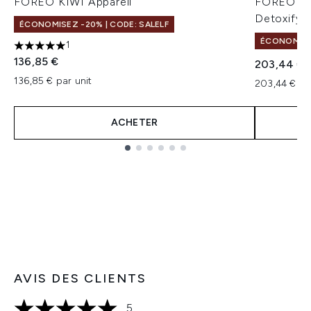
FOREO KIWI Appareil
FOREO KI
Detoxifyi
ÉCONOMISEZ -20% | CODE: SALELF
ÉCONOMISEZ
1
5 étoiles sur un maximum de 5
136,85 €
203,44 €
136,85 € par unit
203,44 € pa
ACHETER
Showing slide 1
AVIS DES CLIENTS
5