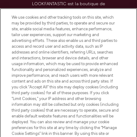
LOOKFANTASTIC est la boutique de
beauté incontournable en Europe,
proposant les meilleurs produits de soins
We use cookies and other tracking tools on this site, which
de la peau, des cheveux et de maquillage
may be provided by third parties, to operate and secure our
de plus de 200 marques prestigieuses.
site, enable social media features, enhance performance,
Faites vos achats en ligne ou via
tailor user experiences, support our marketing and
l’application, avec la livraison offerte dès
advertising efforts. These also enable us and third parties to
access and record user and activity data, such as IP
55€ d'achat.
addresses and online identifiers, referring URLs, searches
and interactions, browser and device details, and other
Consentement aux cookies
usage information, which may be used to provide enhanced
Do Not Sell or Share My Personal
functionality and personalized experiences, analyze and
Information
improve performance, and reach users with more relevant
content and ads on this site and across third party sites. If
you click “Accept All” this site may deploy cookies (including
AIDE ET INFORMATIONS
third party cookies) for all of these purposes. If you click
“Limit Cookies,” your IP address and other browsing
information may still be collected but only cookies (including
INFORMATIONS GÉNÉRALES
third party cookies) that are necessary to operate, secure and
enable default website features and functionalities will be
deployed. You can also review and manage your cookie
À PROPOS DE LOOKFANTASTIC
preferences for this site at any time by clicking the “Manage
Cookie Settings” link in this banner. By using this site or