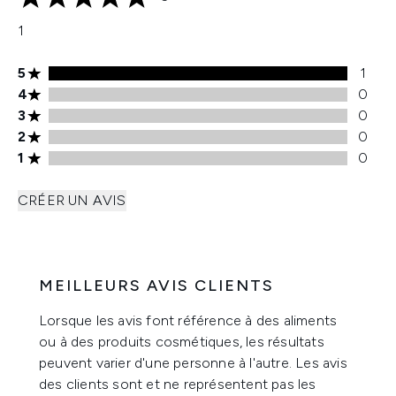
5 étoiles sur un maximum de 5
1
Note de 5 étoiles 1 avis
5
1
Note de 4 étoiles 0 avis
4
0
Note de 3 étoiles 0 avis
3
0
Note de 2 étoiles 0 avis
2
0
Note de 1 étoiles 0 avis
1
0
CRÉER UN AVIS
MEILLEURS AVIS CLIENTS
Lorsque les avis font référence à des aliments
ou à des produits cosmétiques, les résultats
peuvent varier d'une personne à l'autre. Les avis
des clients sont et ne représentent pas les