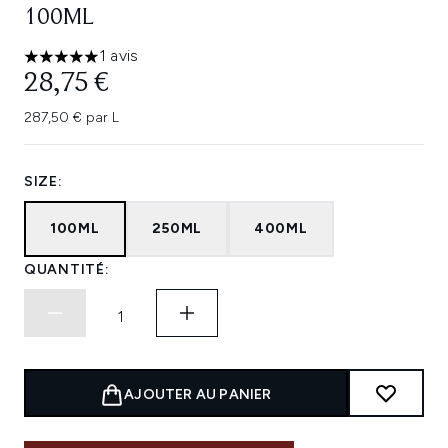
100ML
1 avis
5 étoiles sur un maximum de 5
28,75 €
287,50 € par L
SIZE:
100ML
250ML
400ML
QUANTITÉ:
AJOUTER AU PANIER