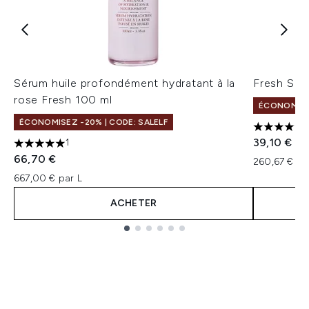
Sérum huile profondément hydratant à la
Fresh Soy
rose Fresh 100 ml
ÉCONOMISEZ
ÉCONOMISEZ -20% | CODE: SALELF
5 étoiles 
39,10 €
1
5 étoiles sur un maximum de 5
66,70 €
260,67 € pa
667,00 € par L
ACHETER
Showing slide 1