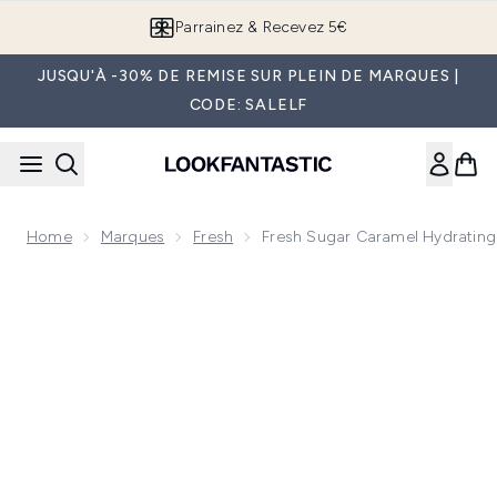
Passer au contenu principal
Parrainez & Recevez 5€
JUSQU'À -30% DE REMISE SUR PLEIN DE MARQUES |
CODE: SALELF
Home
Marques
Fresh
Fresh Sugar Caramel Hydrating
Now showing image 1 Fresh Sugar Caramel Hydrating Lip Bal