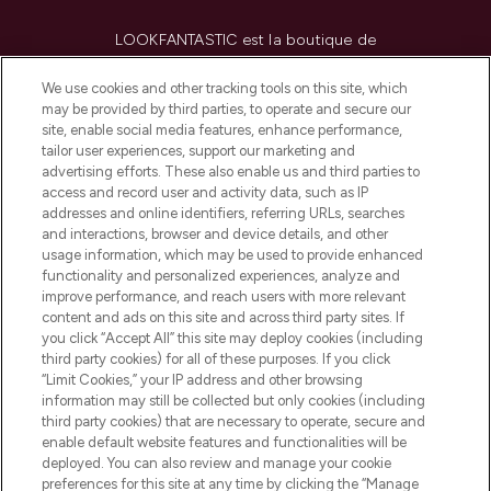
LOOKFANTASTIC est la boutique de
beauté incontournable en Europe,
proposant les meilleurs produits de soins
We use cookies and other tracking tools on this site, which
de la peau, des cheveux et de maquillage
may be provided by third parties, to operate and secure our
de plus de 200 marques prestigieuses.
site, enable social media features, enhance performance,
Faites vos achats en ligne ou via
tailor user experiences, support our marketing and
l’application, avec la livraison offerte dès
advertising efforts. These also enable us and third parties to
access and record user and activity data, such as IP
55€ d'achat.
addresses and online identifiers, referring URLs, searches
and interactions, browser and device details, and other
Consentement aux cookies
usage information, which may be used to provide enhanced
Do Not Sell or Share My Personal
functionality and personalized experiences, analyze and
Information
improve performance, and reach users with more relevant
content and ads on this site and across third party sites. If
you click “Accept All” this site may deploy cookies (including
AIDE ET INFORMATIONS
third party cookies) for all of these purposes. If you click
“Limit Cookies,” your IP address and other browsing
information may still be collected but only cookies (including
INFORMATIONS GÉNÉRALES
third party cookies) that are necessary to operate, secure and
enable default website features and functionalities will be
deployed. You can also review and manage your cookie
À PROPOS DE LOOKFANTASTIC
preferences for this site at any time by clicking the “Manage