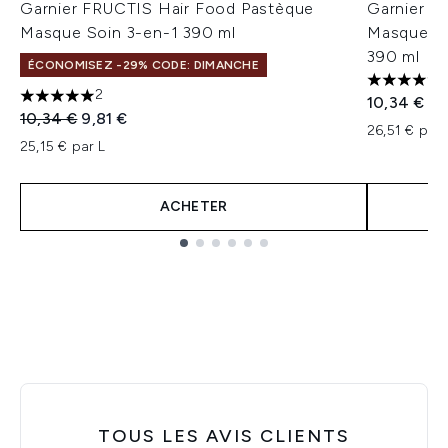
Garnier FRUCTIS Hair Food Pastèque
Garnier F
Masque Soin 3-en-1 390 ml
Masque Ré
390 ml
ÉCONOMISEZ -29% CODE: DIMANCHE
4.67 étoil
2
10,34 €
5 étoiles sur un maximum de 5
Prix de vente :
Prix ​​actuel :
10,34 €
9,81 €
26,51 € par 
25,15 € par L
ACHETER
Showing slide 1
TOUS LES AVIS CLIENTS