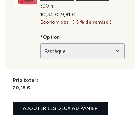
390 ml
Prix de vente :
Prix ​​actuel :
10,34 €
9,81 €
Économisez
( 5 % de remise )
*Option
Pastèque
Prix ​​total :
20,15 €
AJOUTER LES DEUX AU PANIER