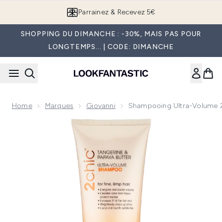
Passer au contenu principal
Parrainez & Recevez 5€
SHOPPING DU DIMANCHE : -30%, MAIS PAS POUR
LONGTEMPS... | CODE: DIMANCHE
Home
Marques
Giovanni
Shampooing Ultra-Volume 2
Now showing image 1 Shampooing Ultra-Volume 2chic® Giov