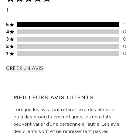
5 étoiles sur un maximum de 5
1
Note de 5 étoiles 1 avis
5
1
Note de 4 étoiles 0 avis
4
0
Note de 3 étoiles 0 avis
3
0
Note de 2 étoiles 0 avis
2
0
Note de 1 étoiles 0 avis
1
0
CRÉER UN AVIS
MEILLEURS AVIS CLIENTS
Lorsque les avis font référence à des aliments
ou à des produits cosmétiques, les résultats
peuvent varier d'une personne à l'autre. Les avis
des clients sont et ne représentent pas les