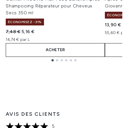
Shampooing Réparateur pour Cheveux
Giovanni 
Secs 350 ml
ÉCONOMISE
ÉCONOMISEZ -31%
13,90 €
Prix de vente :
Prix ​​actuel :
7,48 €
5,16 €
55,60 € par
14,74 € par L
ACHETER
Showing slide 1
AVIS DES CLIENTS
5