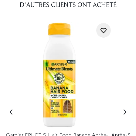
D'AUTRES CLIENTS ONT ACHETÉ
Garnier FRUCTIS Hair Food Banane Après-
Après-Sha