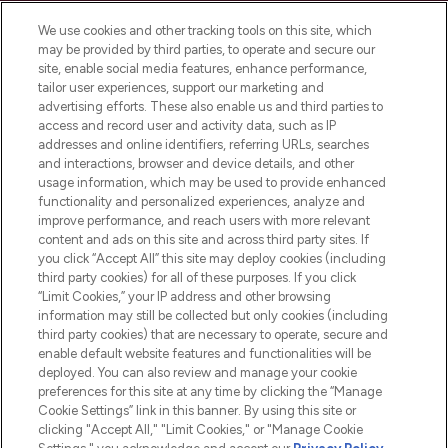
beauté incontournable en Europe,
proposant les meilleurs produits de soins
We use cookies and other tracking tools on this site, which
de la peau, des cheveux et de maquillage
may be provided by third parties, to operate and secure our
de plus de 200 marques prestigieuses.
site, enable social media features, enhance performance,
Faites vos achats en ligne ou via
tailor user experiences, support our marketing and
l’application, avec la livraison offerte dès
advertising efforts. These also enable us and third parties to
access and record user and activity data, such as IP
55€ d'achat.
addresses and online identifiers, referring URLs, searches
and interactions, browser and device details, and other
Consentement aux cookies
usage information, which may be used to provide enhanced
Do Not Sell or Share My Personal
functionality and personalized experiences, analyze and
Information
improve performance, and reach users with more relevant
content and ads on this site and across third party sites. If
you click “Accept All” this site may deploy cookies (including
AIDE ET INFORMATIONS
third party cookies) for all of these purposes. If you click
“Limit Cookies,” your IP address and other browsing
information may still be collected but only cookies (including
INFORMATIONS GÉNÉRALES
third party cookies) that are necessary to operate, secure and
enable default website features and functionalities will be
deployed. You can also review and manage your cookie
À PROPOS DE LOOKFANTASTIC
preferences for this site at any time by clicking the “Manage
Cookie Settings” link in this banner. By using this site or
clicking "Accept All," "Limit Cookies," or "Manage Cookie