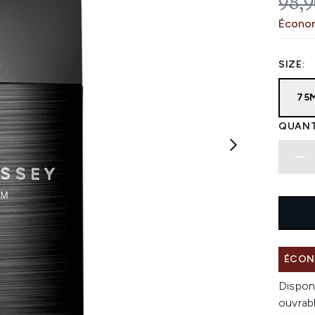
PRIX
98,9
Économ
SIZE:
75
QUANT
ÉCONO
Dispon
ouvrab