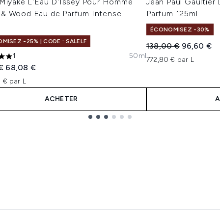
 Miyake L'Eau D'Issey Pour Homme
Jean Paul Gaultier 
& Wood Eau de Parfum Intense -
Parfum 125ml
ÉCONOMISEZ -30%
MISEZ -25% | CODE : SALELF
Prix de vente :
Prix ​​actuel
138,00 €
96,60 €
1
50ml
772,80 € par L
les sur un maximum de 5
 vente :
Prix ​​actuel :
€
68,08 €
 € par L
ACHETER
A