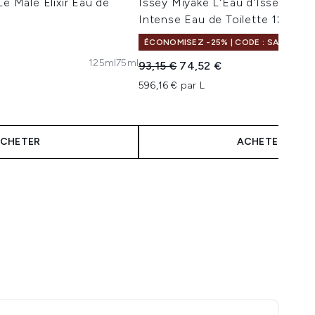
Le Male Elixir Eau de
Issey Miyake L'Eau d'Issey Po
Intense Eau de Toilette 125ml
ÉCONOMISEZ -25% | CODE : SALELF
125ml
75ml
 :
Prix de vente :
Prix ​​actuel :
93,15 €
74,52 €
596,16 € par L
CHETER
ACHETER