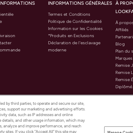
 INFORMATIONS
INFORMATIONS GÉNÉRALES
À PROP
LOOKF
ientèle
Termes et Conditions
e
Politique de Confidentialité
À propo
Information sur les Cookies
Affiliés
ivraison
*Produits en Exclusions
Partenar
tacter
Déclaration de l'esclavage
Blog
 commande
moderne
Plan du s
Marques
Remise J
Remise 
Remise É
Diplômé
d by third parties, to operate and secure our site,
es, support our marketing and advertising efforts.
ivity data, such as IP addresses and online
ce details, and other usage information, which may
es, analyze and improve performance, and reach
Payer en toute sécurité ave
y sites. If you click “Accept All” this site may
Manage Cooki