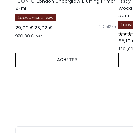
ICONIC London Underglow Blurring Primer
Issey
27ml
Wood 
50ml
ÉCONOMISEZ -23%
ÉCONO
10ml
27ml
Prix de vente :
Prix ​​actuel :
29,90 €
23,02 €
920,80 € par L
5 étoi
Prix de
85,10 
1361,60
ACHETER
Showing slide 1