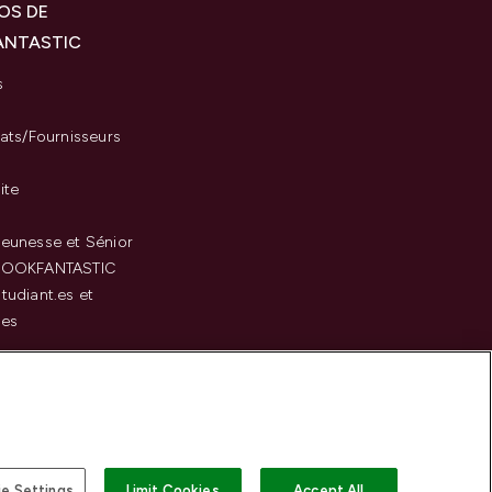
OS DE
ANTASTIC
s
iats/Fournisseurs
ite
eunesse et Sénior
LOOKFANTASTIC
tudiant.es et
.es
c
e Settings
Limit Cookies
Accept All