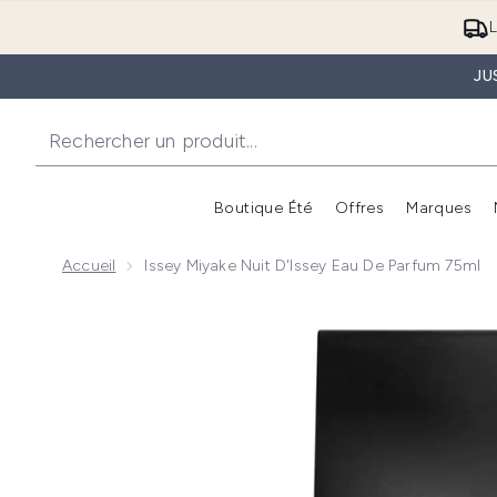
L
JU
Boutique Été
Offres
Marques
Accueil
Issey Miyake Nuit D'Issey Eau De Parfum 75ml
Now showing image 1 Issey Miyake Nuit d'Issey Eau d