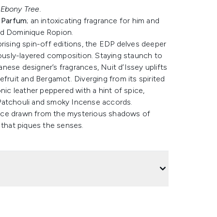
 Ebony Tree.
e Parfum
; an intoxicating fragrance for him and
nd Dominique Ropion.
rising spin-off editions, the EDP delves deeper
lously-layered composition. Staying staunch to
panese designer’s fragrances, Nuit d’Issey uplifts
efruit and Bergamot. Diverging from its spirited
nic leather peppered with a hint of spice,
Patchouli and smoky Incense accords.
rce drawn from the mysterious shadows of
 that piques the senses.