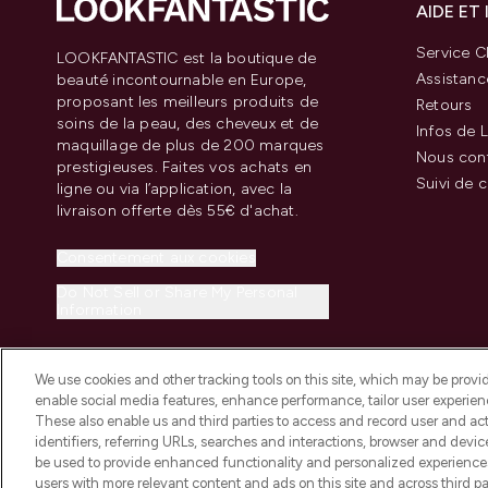
AIDE ET
Service Cl
LOOKFANTASTIC est la boutique de
Assistanc
beauté incontournable en Europe,
proposant les meilleurs produits de
Retours
soins de la peau, des cheveux et de
Infos de L
maquillage de plus de 200 marques
Nous con
prestigieuses. Faites vos achats en
Suivi de
ligne ou via l’application, avec la
livraison offerte dès 55€ d'achat.
Consentement aux cookies
Do Not Sell or Share My Personal
Information
We use cookies and other tracking tools on this site, which may be provide
enable social media features, enhance performance, tailor user experienc
These also enable us and third parties to access and record user and act
identifiers, referring URLs, searches and interactions, browser and devi
be used to provide enhanced functionality and personalized experienc
2026 THG Beauty Europe GmbH Maximilianstrasse 54 80538 Munich
users with more relevant content and ads on this site and across third part