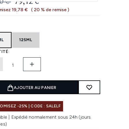
 DE VENTE :
PRIX ​​ACTUEL :
0 €
79,12 €
isez 19,78 €
( 20 % de remise )
ML
125ML
ITÉ:
AJOUTER AU PANIER
MISEZ -25% | CODE : SALELF
ible | Expédié normalement sous 24h (jours
les)