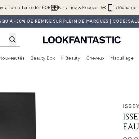
Passer au contenu principal
ivraison offerte dès 60€
Parrainez & Recevez 5€
Télécharger 
SQU'À -30% DE REMISE SUR PLEIN DE MARQUES | CODE: SAL
Nouveautés
Beauty Box
K-Beauty
Cheveux
Maquillage
Accédez au sous-menu (Boutique Été )
Accédez au sous-menu (Offres)
Accédez au sous-menu (Marques)
Accédez au sous-menu (Nouveautés)
Accédez au sous-menu (Beauty Box)
Accé
e Parfum 75ml
ISSE
ISS
EAU