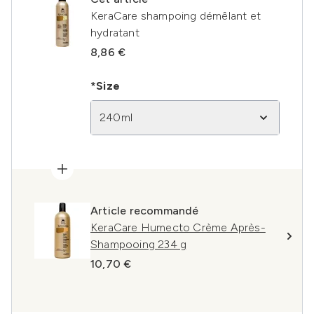
KeraCare shampoing démêlant et
hydratant
8,86 €
*Size
240ml
Article recommandé
KeraCare Humecto Crème Après-
Shampooing 234 g
10,70 €