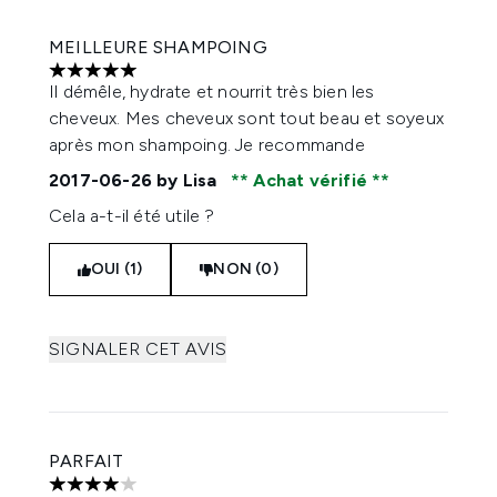
MEILLEURE SHAMPOING
5 étoiles sur un maximum de 5
Il démêle, hydrate et nourrit très bien les
cheveux. Mes cheveux sont tout beau et soyeux
après mon shampoing. Je recommande
2017-06-26
by Lisa
Achat vérifié
Cela a-t-il été utile ?
OUI (1)
NON (0)
SIGNALER CET AVIS
PARFAIT
4 étoiles sur un maximum de 5