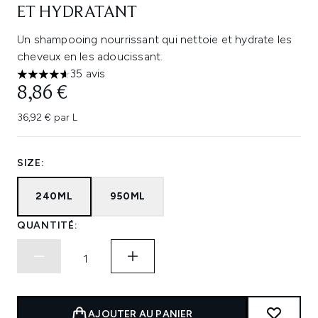
ET HYDRATANT
Un shampooing nourrissant qui nettoie et hydrate les
cheveux en les adoucissant.
35 avis
4.63 étoiles sur un maximum de 5
8,86 €
36,92 € par L
SIZE:
240ML
950ML
QUANTITÉ:
AJOUTER AU PANIER