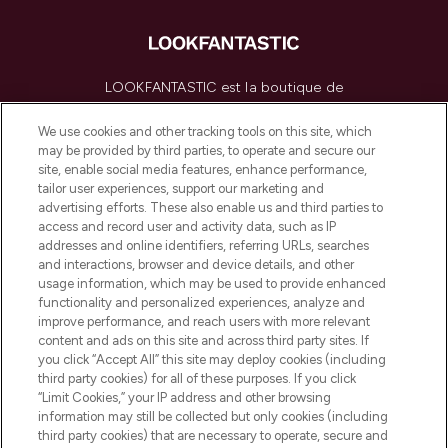
LOOKFANTASTIC est la boutique de
beauté incontournable en Europe,
proposant les meilleurs produits de soins
We use cookies and other tracking tools on this site, which
de la peau, des cheveux et de maquillage
may be provided by third parties, to operate and secure our
de plus de 200 marques prestigieuses.
site, enable social media features, enhance performance,
Faites vos achats en ligne ou via
tailor user experiences, support our marketing and
l’application, avec la livraison offerte dès
advertising efforts. These also enable us and third parties to
access and record user and activity data, such as IP
55€ d'achat.
addresses and online identifiers, referring URLs, searches
and interactions, browser and device details, and other
Consentement aux cookies
usage information, which may be used to provide enhanced
Do Not Sell or Share My Personal
functionality and personalized experiences, analyze and
Information
improve performance, and reach users with more relevant
content and ads on this site and across third party sites. If
you click “Accept All” this site may deploy cookies (including
AIDE ET INFORMATIONS
third party cookies) for all of these purposes. If you click
“Limit Cookies,” your IP address and other browsing
information may still be collected but only cookies (including
INFORMATIONS GÉNÉRALES
third party cookies) that are necessary to operate, secure and