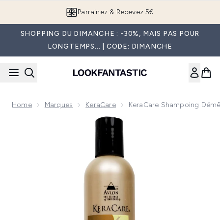
Passer au contenu principal
Parrainez & Recevez 5€
SHOPPING DU DIMANCHE : -30%, MAIS PAS POUR
LONGTEMPS... | CODE: DIMANCHE
Home
Marques
KeraCare
KeraCare Shampoing Démêl
Now showing image 1 KeraCare shampoing démêlant et hydra