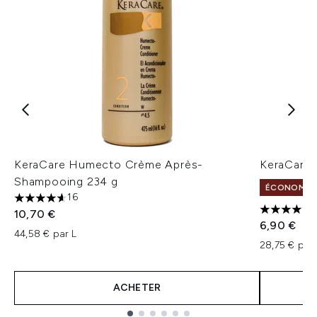
KeraCare Humecto Crème Après-
KeraCare 
Shampooing 234 g
ÉCONOMISE
16
4.63 étoiles sur un maximum de 5
10,70 €
4.5 étoile
6,90 €
44,58 € par L
28,75 € par 
ACHETER