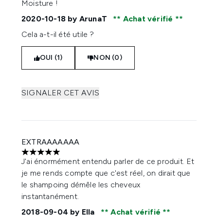
Moisture !
2020-10-18
by ArunaT
Achat vérifié
Cela a-t-il été utile ?
OUI (1)
NON (0)
SIGNALER CET AVIS
EXTRAAAAAAA
5 étoiles sur un maximum de 5
J'ai énormément entendu parler de ce produit. Et
je me rends compte que c'est réel, on dirait que
le shampoing démêle les cheveux
instantanément.
2018-09-04
by Ella
Achat vérifié