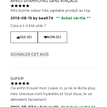
APRES SHAMPOING SANS RINÇAGE
5 étoiles sur un maximum de 5
trés bonne odeur trés agréable produit au top
2016-08-15
by bea974
Achat vérifié
Cela a-t-il été utile ?
OUI (0)
NON (0)
SIGNALER CET AVIS
SUPER!
5 étoiles sur un maximum de 5
J'ai enfin trouvé mon Leave in, je ne le lâche plus,
mes cheveux sont hydratés et tout doux, ils se
démelent facilement