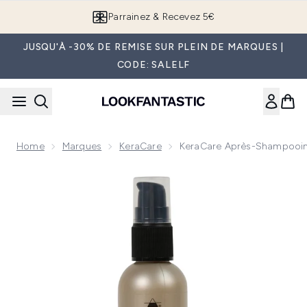
Passer au contenu principal
Parrainez & Recevez 5€
JUSQU'À -30% DE REMISE SUR PLEIN DE MARQUES |
CODE: SALELF
Home
Marques
KeraCare
KeraCare Après-Shampooin
Now showing image 1 KeraCare Après-Shampooing Sans Rinç