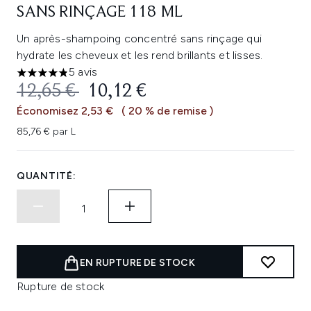
SANS RINÇAGE 118 ML
Un après-shampoing concentré sans rinçage qui
hydrate les cheveux et les rend brillants et lisses.
5 avis
4.8 étoiles sur un maximum de 5
PRIX DE VENTE :
PRIX ​​ACTUEL :
12,65 €
10,12 €
Économisez 2,53 €
( 20 % de remise )
85,76 € par L
QUANTITÉ:
EN RUPTURE DE STOCK
Rupture de stock