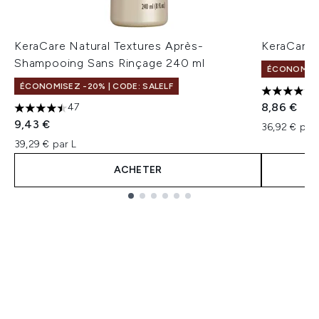
KeraCare Natural Textures Après-
KeraCare 
Shampooing Sans Rinçage 240 ml
ÉCONOMISEZ
ÉCONOMISEZ -20% | CODE: SALELF
4.63 étoil
8,86 €
47
4.49 étoiles sur un maximum de 5
9,43 €
36,92 € par 
39,29 € par L
ACHETER
Showing slide 1