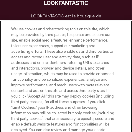
LOOKFANTASTIC est la boutique de
beauté incontournable en Europe,
proposant les meilleurs produits de soins
We use cookies and other tracking tools on this site, which
de la peau, des cheveux et de maquillage
may be provided by third parties, to operate and secure our
de plus de 200 marques prestigieuses.
site, enable social media features, enhance performance,
Faites vos achats en ligne ou via
tailor user experiences, support our marketing and
l’application, avec la livraison offerte dès
advertising efforts. These also enable us and third parties to
access and record user and activity data, such as IP
55€ d'achat.
addresses and online identifiers, referring URLs, searches
and interactions, browser and device details, and other
Consentement aux cookies
usage information, which may be used to provide enhanced
Do Not Sell or Share My Personal
functionality and personalized experiences, analyze and
Information
improve performance, and reach users with more relevant
content and ads on this site and across third party sites. If
you click “Accept All” this site may deploy cookies (including
AIDE ET INFORMATIONS
third party cookies) for all of these purposes. If you click
“Limit Cookies,” your IP address and other browsing
information may still be collected but only cookies (including
INFORMATIONS GÉNÉRALES
third party cookies) that are necessary to operate, secure and
enable default website features and functionalities will be
deployed. You can also review and manage your cookie