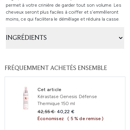
permet à votre crinière de garder tout son volume. Les
cheveux seront plus faciles à coiffer et s'emmêleront
moins, ce qui facilitera le démêlage et réduira la casse.
INGRÉDIENTS
FRÉQUEMMENT ACHETÉS ENSEMBLE
Cet article
Kérastase Genesis Défense
Thermique 150 ml
Prix de vente :
Prix ​​actuel :
42,55 €
40,22 €
Économisez
( 5 % de remise )