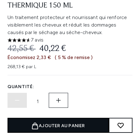
THERMIQUE 150 ML
Un traitement protecteur et nourrissant qui renforce
visiblement les cheveux et réduit les dommages
causés par le séchage au sèche-cheveux.
7 avis
4.57 étoiles sur un maximum de 5
PRIX DE VENTE :
PRIX ​​ACTUEL :
42,55 €
40,22 €
Économisez 2,33 €
( 5 % de remise )
268,13 € par L
QUANTITÉ:
AJOUTER AU PANIER