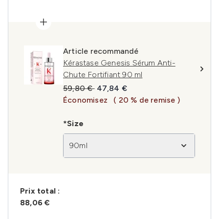
Article recommandé
Kérastase Genesis Sérum Anti-
Chute Fortifiant 90 ml
Prix de vente :
Prix ​​actuel :
59,80 €
47,84 €
Économisez
( 20 % de remise )
*Size
90ml
Prix ​​total :
88,06 €