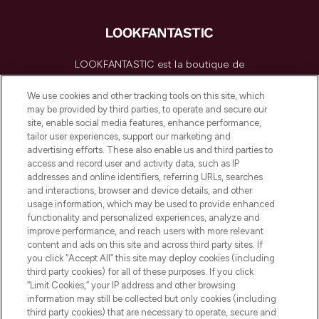
LOOKFANTASTIC est la boutique de
beauté incontournable en Europe,
proposant les meilleurs produits de soins
We use cookies and other tracking tools on this site, which
de la peau, des cheveux et de maquillage
may be provided by third parties, to operate and secure our
de plus de 200 marques prestigieuses.
site, enable social media features, enhance performance,
Faites vos achats en ligne ou via
tailor user experiences, support our marketing and
l’application, avec la livraison offerte dès
advertising efforts. These also enable us and third parties to
access and record user and activity data, such as IP
55€ d'achat.
addresses and online identifiers, referring URLs, searches
and interactions, browser and device details, and other
Consentement aux cookies
usage information, which may be used to provide enhanced
Do Not Sell or Share My Personal
functionality and personalized experiences, analyze and
Information
improve performance, and reach users with more relevant
content and ads on this site and across third party sites. If
you click “Accept All” this site may deploy cookies (including
AIDE ET INFORMATIONS
third party cookies) for all of these purposes. If you click
“Limit Cookies,” your IP address and other browsing
information may still be collected but only cookies (including
INFORMATIONS GÉNÉRALES
third party cookies) that are necessary to operate, secure and