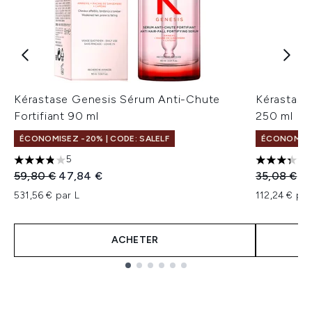
Kérastase Genesis Sérum Anti-Chute
Kérastase
Fortifiant 90 ml
250 ml
ÉCONOMISEZ -20% | CODE: SALELF
ÉCONOMISEZ
5
3.8 étoiles sur un maximum de 5
3.33 étoil
Prix de vente :
Prix ​​actuel :
Prix de ven
Pri
59,80 €
47,84 €
35,08 €
28
531,56 € par L
112,24 € par
ACHETER
Showing slide 1