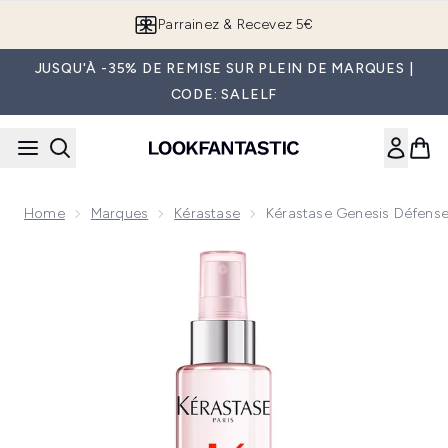
Passer au contenu principal
Parrainez & Recevez 5€
JUSQU'À -35% DE REMISE SUR PLEIN DE MARQUES |
CODE: SALELF
Home
Marques
Kérastase
Kérastase Genesis Défense
Now showing image 1 Kérastase Genesis Défense Thermique