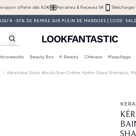
Passer au contenu principal
ivraison offerte dès 60€
Parrainez & Recevez 5€
Télécharger 
SQU'À -35% DE REMISE SUR PLEIN DE MARQUES | CODE: SAL
Nouveautés
Beauty Box
K-Beauty
Cheveux
Maquillage
Accédez au sous-menu (Boutique Été )
Accédez au sous-menu (Offres)
Accédez au sous-menu (Marques)
Accédez au sous-menu (Nouveautés)
Accédez au sous-menu (Beauty Box)
Accé
Kérastase Gloss Absolu Bain Crème Hydra-Glaze Shampoo, Mas
ème Hydra-Glaze Shampoo, Mask and Cream For Thick Frizzy
KERA
KÉR
BAI
SHA