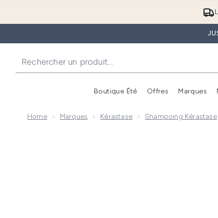
L
JU
Boutique Été
Offres
Marques
Home
Marques
Kérastase
Shampoing Kérastase
Now showing image 1 Kérastase Gloss Absolu Bain Cr