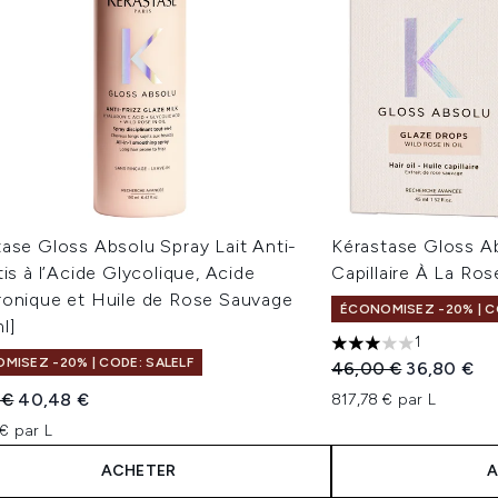
ase Gloss Absolu Spray Lait Anti-
Kérastase Gloss A
tis à l’Acide Glycolique, Acide
Capillaire À La Ro
ronique et Huile de Rose Sauvage
ÉCONOMISEZ -20% | C
l]
1
3 étoiles sur un ma
MISEZ -20% | CODE: SALELF
Prix de vente :
Prix ​​actuel 
46,00 €
36,80 €
 vente :
Prix ​​actuel :
 €
40,48 €
817,78 € par L
€ par L
ACHETER
A