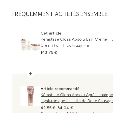
FRÉQUEMMENT ACHETÉS ENSEMBLE
Cet article
Kérastase Gloss Absolu Bain Crème H
Cream For Thick Frizzy Hair
143,75 €
Article recommandé
Kérastase Gloss Absolu Après-shampoi
Hyaluronique et Huile de Rose Sauvage
Prix de vente :
Prix ​​actuel :
42,55 €
34,04 €