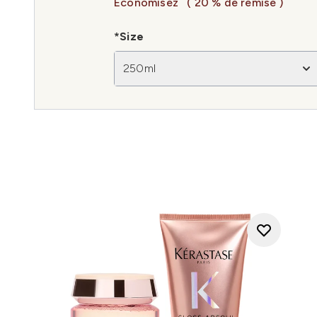
Économisez
( 20 % de remise )
*Size
250ml