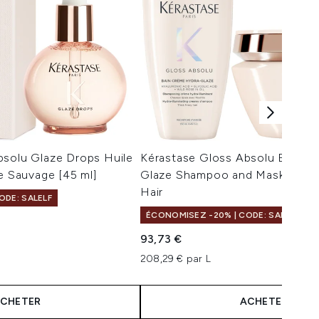
bsolu Glaze Drops Huile
Kérastase Gloss Absolu Bain C
se Sauvage [45 ml]
Glaze Shampoo and Mask For Th
Hair
ODE: SALELF
ÉCONOMISEZ -20% | CODE: SALELF
ximum de 5
:
93,73 €
208,29 € par L
CHETER
ACHETER