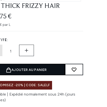
 THICK FRIZZY HAIR
75 €
€ par L
ITÉ:
AJOUTER AU PANIER
MISEZ -20% | CODE: SALELF
ible | Expédié normalement sous 24h (jours
les)