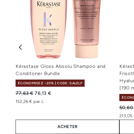
Kérastase Gloss Absolu Shampoo and
Kérast
Conditoner Bundle
Frisot
Hyalu
ÉCONOMISEZ -20% | CODE: SALELF
[190 m
Prix de vente :
Prix ​​actuel :
77,63 €
76,13 €
ÉCONO
152,26 € par L
Prix de
50,60
213,05 
ACHETER