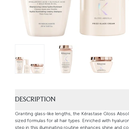
DESCRIPTION
Granting glass-like lengths, the Kérastase Gloss Abso
sized formulas for all hair types. Enriched with hyaluron
step in this illuminating routine enhances shine and col