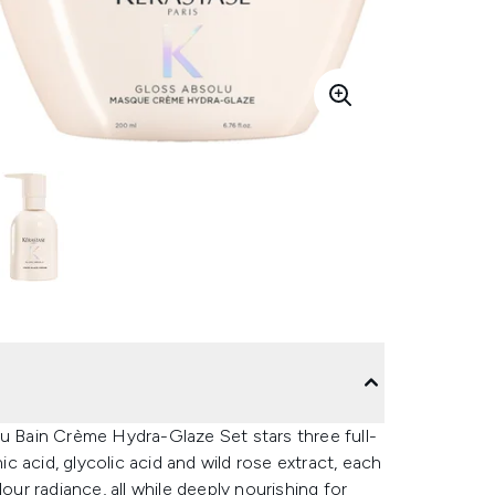
lu Bain Crème Hydra-Glaze Set stars three full-
ic acid, glycolic acid and wild rose extract, each
our radiance, all while deeply nourishing for