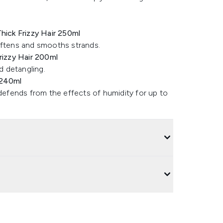
ick Frizzy Hair 250ml
oftens and smooths strands.
izzy Hair 200ml
 detangling.
 240ml
 defends from the effects of humidity for up to