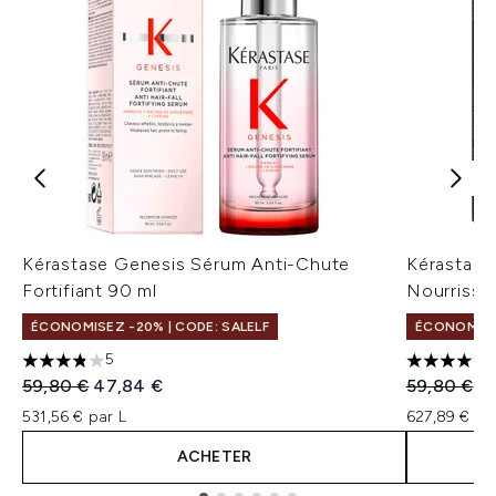
Kérastase Genesis Sérum Anti-Chute
Kérastase
Fortifiant 90 ml
Nourrissa
ÉCONOMISEZ -20% | CODE: SALELF
ÉCONOMISEZ
5
3.8 étoiles sur un maximum de 5
4.67 étoil
Prix de vente :
Prix ​​actuel :
Prix de ven
Pr
59,80 €
47,84 €
59,80 €
56
531,56 € par L
627,89 € pa
ACHETER