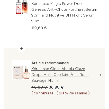
Kérastase Magic Power Duo,
Genesis Anti-Chute Fortifiant Serum
90ml and Nutritive 8H Night Serum
90ml
119,60 €
Article recommandé
Kérastase Gloss Absolu Glaze
Drops Huile Capillaire À La Rose
Sauvage [45 ml]
Prix de vente :
Prix ​​actuel :
46,00 €
36,80 €
Économisez
( 20 % de remise )