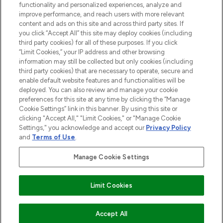
Do Not Sell or Share My Personal
functionality and personalized experiences, analyze and
Information
improve performance, and reach users with more relevant
content and ads on this site and across third party sites. If
you click “Accept All” this site may deploy cookies (including
AIDE ET INFORMATIONS
third party cookies) for all of these purposes. If you click
“Limit Cookies,” your IP address and other browsing
information may still be collected but only cookies (including
INFORMATIONS GÉNÉRALES
third party cookies) that are necessary to operate, secure and
enable default website features and functionalities will be
deployed. You can also review and manage your cookie
À PROPOS DE LOOKFANTASTIC
preferences for this site at any time by clicking the “Manage
Cookie Settings” link in this banner. By using this site or
clicking "Accept All," "Limit Cookies," or "Manage Cookie
Settings," you acknowledge and accept our
Privacy Policy
and
Terms of Use
.
Payer en toute sécurité avec
Manage Cookie Settings
Limit Cookies
2026 THG Beauty Europe GmbH Maximilianstrasse 54 80538 Munich
AJOUTER AU PANIER
Accept All