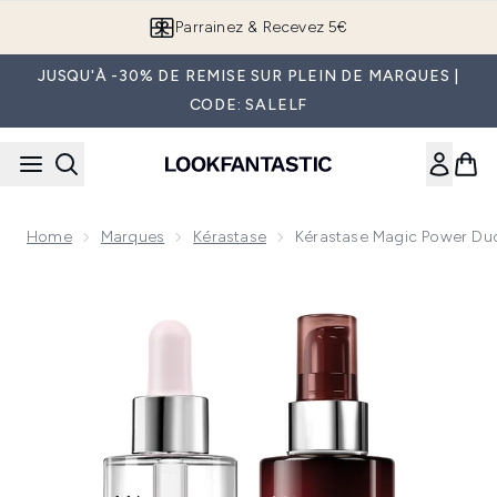
Passer au contenu principal
Parrainez & Recevez 5€
JUSQU'À -30% DE REMISE SUR PLEIN DE MARQUES |
CODE: SALELF
Home
Marques
Kérastase
Kérastase Magic Power Duo
Now showing image 1 Kérastase Magic Power Duo, Genesis A