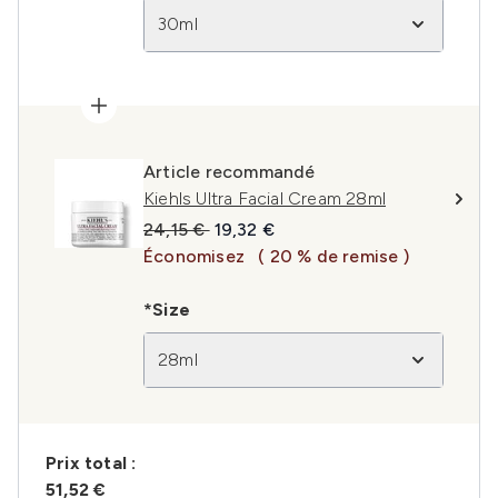
30ml
Article recommandé
Kiehls Ultra Facial Cream 28ml
Prix de vente :
Prix ​​actuel :
24,15 €
19,32 €
Économisez
( 20 % de remise )
*Size
28ml
Prix ​​total :
51,52 €