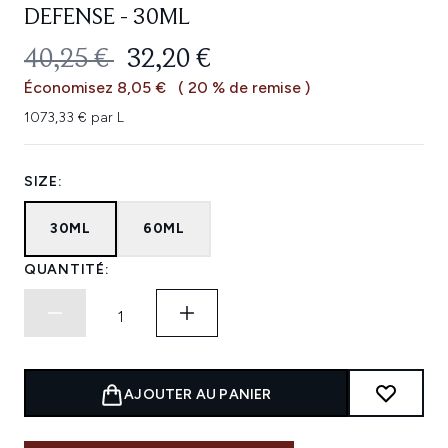
DEFENSE - 30ML
PRIX DE VENTE :
PRIX ​​ACTUEL :
40,25 €
32,20 €
Économisez 8,05 €
( 20 % de remise )
1073,33 € par L
SIZE:
30ML
60ML
QUANTITÉ:
AJOUTER AU PANIER