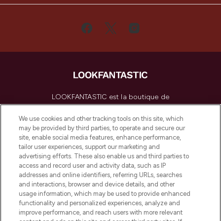
LOOKFANTASTIC est la boutique de
beauté incontournable en Europe,
proposant les meilleurs produits de soins
We use cookies and other tracking tools on this site, which
de la peau, des cheveux et de maquillage
may be provided by third parties, to operate and secure our
de plus de 200 marques prestigieuses.
site, enable social media features, enhance performance,
Faites vos achats en ligne ou via
tailor user experiences, support our marketing and
l’application, avec la livraison offerte dès
advertising efforts. These also enable us and third parties to
access and record user and activity data, such as IP
55€ d'achat.
addresses and online identifiers, referring URLs, searches
and interactions, browser and device details, and other
Consentement aux cookies
usage information, which may be used to provide enhanced
Do Not Sell or Share My Personal
functionality and personalized experiences, analyze and
Information
improve performance, and reach users with more relevant