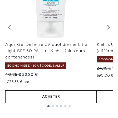
Aqua Gel Defense UV quotidienne Ultra
Kiehl's Ul
Light SPF 50 PA++++ Kiehl’s (plusieurs
(différent
contenances)
ÉCONOMISEZ
ÉCONOMISEZ -20% | CODE: SALELF
Prix de ven
Pri
24,15 €
19
Prix de vente :
Prix ​​actuel :
40,25 €
32,20 €
690,00 € pa
1073,33 € par L
ACHETER
Showing slide 1