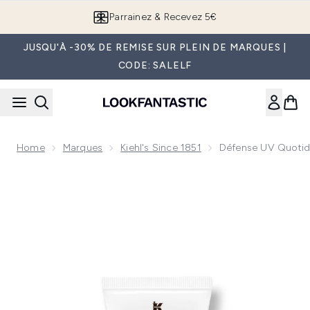
Passer au contenu principal
Parrainez & Recevez 5€
JUSQU'À -30% DE REMISE SUR PLEIN DE MARQUES |
CODE: SALELF
Home
Marques
Kiehl's Since 1851
Défense UV Quotidie
Now showing image 1 Kiehl's Ultra Light Daily UV Defense - 