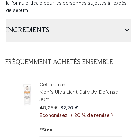
la formule idéale pour les personnes sujettes à l’excès
de sébum
INGRÉDIENTS
FRÉQUEMMENT ACHETÉS ENSEMBLE
Cet article
Kiehl's Ultra Light Daily UV Defense -
30ml
Prix de vente :
Prix ​​actuel :
40,25 €
32,20 €
Économisez
( 20 % de remise )
*Size