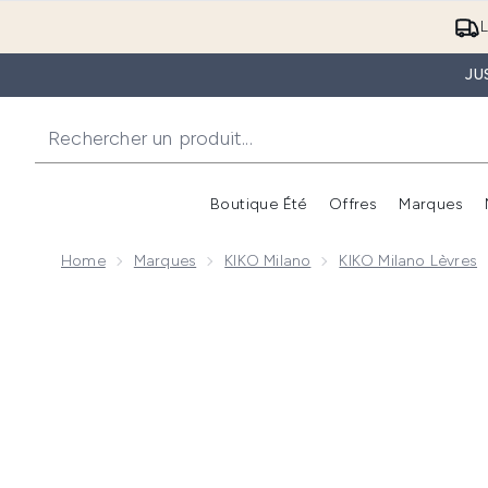
L
JU
Boutique Été
Offres
Marques
Home
Marques
KIKO Milano
KIKO Milano Lèvres
Now showing image 1 KIKO Milano 3D Hydra Xtreme Pl