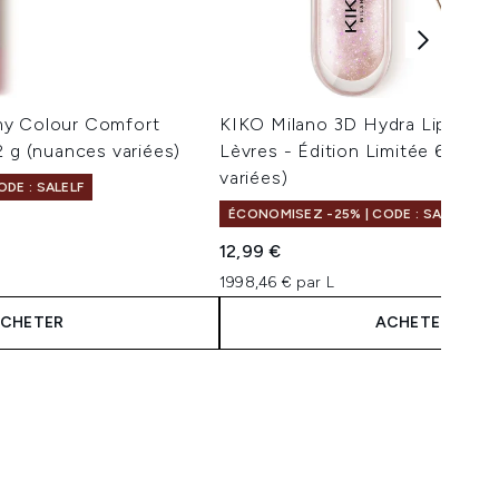
my Colour Comfort
KIKO Milano 3D Hydra Lipgloss B
2 g (nuances variées)
Lèvres - Édition Limitée 6,5 ml
variées)
DE : SALELF
ÉCONOMISEZ -25% | CODE : SALELF
ximum de 5
12,99 €
1998,46 € par L
CHETER
ACHETER