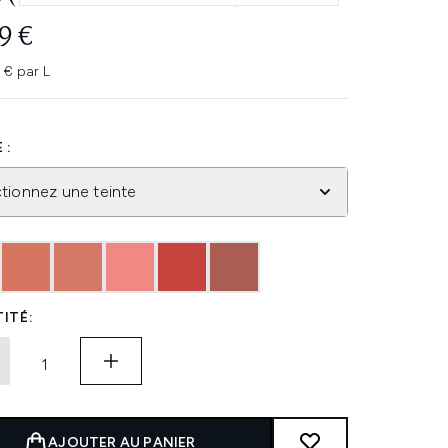
9 €
 € par L
 :
tionnez une teinte
ITÉ:
AJOUTER AU PANIER