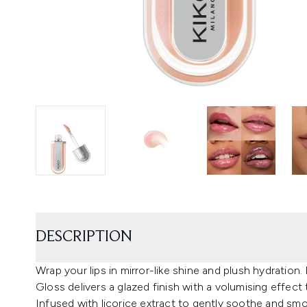
DESCRIPTION
Wrap your lips in mirror-like shine and plush hydratio
Gloss delivers a glazed finish with a volumising effect 
Infused with licorice extract to gently soothe and smo