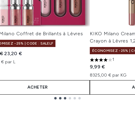
ilano Coffret de Brillants à Lèvres
KIKO Milano Crea
Crayon à Lèvres 1,
MISEZ -25% | CODE : SALELF
ÉCONOMISEZ -25% | CO
 vente :
Prix ​​actuel :
 €
23,20 €
1
 € par L
4 étoiles sur un ma
9,99 €
8325,00 € par KG
ACHETER
A