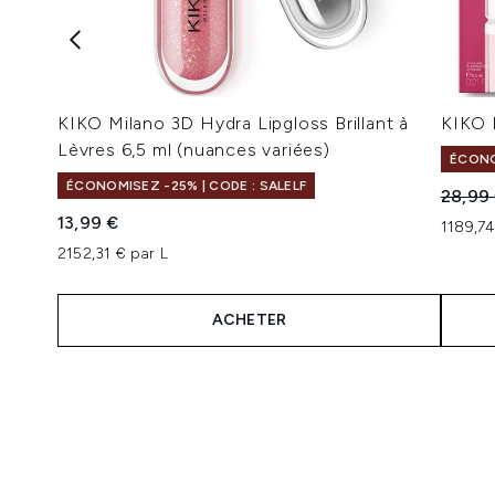
KIKO Milano 3D Hydra Lipgloss Brillant à
KIKO M
Lèvres 6,5 ml (nuances variées)
ÉCONO
ÉCONOMISEZ -25% | CODE : SALELF
Prix de
28,99
13,99 €
1189,74
2152,31 € par L
ACHETER
Showing slide 1