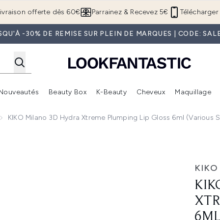
Passer au contenu principal
ivraison offerte dès 60€
Parrainez & Recevez 5€
Télécharger 
SQU'À -30% DE REMISE SUR PLEIN DE MARQUES | CODE: SAL
Nouveautés
Beauty Box
K-Beauty
Cheveux
Maquillage
Accédez au sous-menu (Boutique Été )
Accédez au sous-menu (Offres)
Accédez au sous-menu (Marques)
Accédez au sous-menu (Nouveautés)
Accédez au sous-menu (Beauty Box)
Accé
KIKO Milano 3D Hydra Xtreme Plumping Lip Gloss 6ml (Various 
umping Lip Gloss 6ml (Various Shades)
KIKO
KIK
XTR
6ML