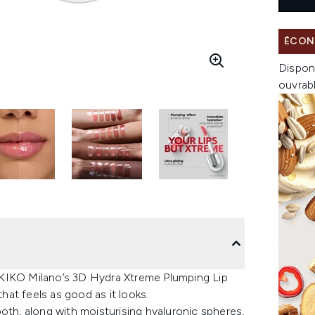
ÉCONO
Dispon
ouvrab
n. KIKO Milano’s 3D Hydra Xtreme Plumping Lip
that feels as good as it looks.
oth, along with moisturising hyaluronic spheres,