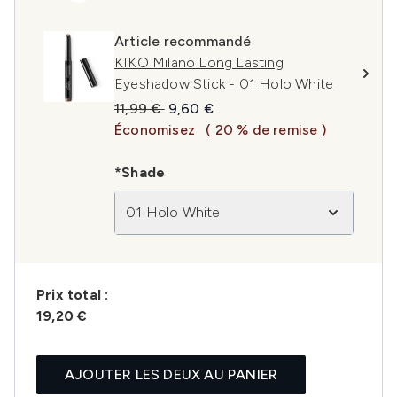
Article recommandé
KIKO Milano Long Lasting
Eyeshadow Stick - 01 Holo White
Prix de vente :
Prix ​​actuel :
11,99 €
9,60 €
Économisez
( 20 % de remise )
*Shade
01 Holo White
Prix ​​total :
19,20 €
AJOUTER LES DEUX AU PANIER