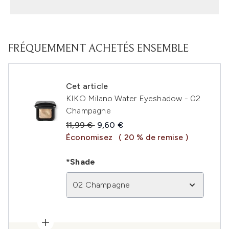
FRÉQUEMMENT ACHETÉS ENSEMBLE
Cet article
KIKO Milano Water Eyeshadow - 02
Champagne
Prix de vente :
Prix ​​actuel :
11,99 €
9,60 €
Économisez
( 20 % de remise )
*Shade
02 Champagne