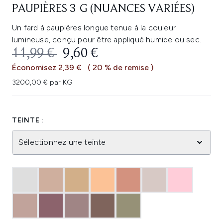
PAUPIÈRES 3 G (NUANCES VARIÉES)
Un fard à paupières longue tenue à la couleur
lumineuse, conçu pour être appliqué humide ou sec.
PRIX DE VENTE :
PRIX ​​ACTUEL :
11,99 €
9,60 €
Économisez 2,39 €
( 20 % de remise )
3200,00 € par KG
TEINTE :
Sélectionnez une teinte