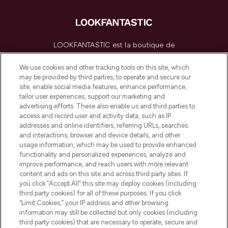
LOOKFANTASTIC est la boutique de
beauté incontournable en Europe,
proposant les meilleurs produits de soins
We use cookies and other tracking tools on this site, which
de la peau, des cheveux et de maquillage
may be provided by third parties, to operate and secure our
de plus de 200 marques prestigieuses.
site, enable social media features, enhance performance,
Faites vos achats en ligne ou via
tailor user experiences, support our marketing and
l’application, avec la livraison offerte dès
advertising efforts. These also enable us and third parties to
access and record user and activity data, such as IP
55€ d'achat.
addresses and online identifiers, referring URLs, searches
and interactions, browser and device details, and other
Consentement aux cookies
usage information, which may be used to provide enhanced
Do Not Sell or Share My Personal
functionality and personalized experiences, analyze and
Information
improve performance, and reach users with more relevant
content and ads on this site and across third party sites. If
you click “Accept All” this site may deploy cookies (including
AIDE ET INFORMATIONS
third party cookies) for all of these purposes. If you click
“Limit Cookies,” your IP address and other browsing
information may still be collected but only cookies (including
INFORMATIONS GÉNÉRALES
third party cookies) that are necessary to operate, secure and