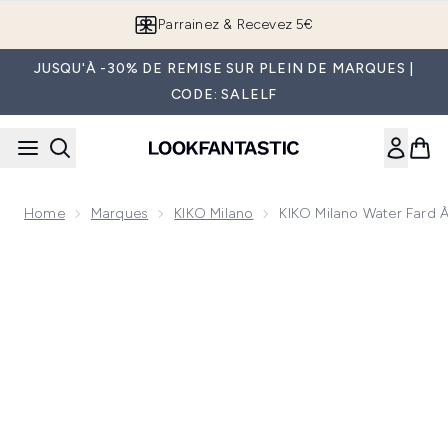
Passer au contenu principal
Parrainez & Recevez 5€
JUSQU'À -30% DE REMISE SUR PLEIN DE MARQUES |
CODE: SALELF
Home
Marques
KIKO Milano
KIKO Milano Water Fard À
Now showing image 1 KIKO Milano Water Fard à Paupières 3 g