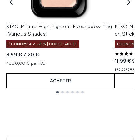
KIKO Milano High Pigment Eyeshadow 1.5g
KIKO Mila
(Various Shades)
en Stick 1
ÉCONOMISEZ -25% | CODE : SALELF
ÉCONOMISEZ
Prix de vente :
Prix ​​actuel :
8,99 €
7,20 €
5 étoiles 
Prix de ven
Prix
11,99 €
9,
4800,00 € par KG
6000,00 € 
ACHETER
Showing slide 1