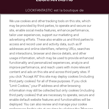
LOOKFANTASTIC est la boutique de
beauté incontournable en Europe,
proposant les meilleurs produits de soins
We use cookies and other tracking tools on this site, which
de la peau, des cheveux et de maquillage
may be provided by third parties, to operate and secure our
de plus de 200 marques prestigieuses.
site, enable social media features, enhance performance,
Faites vos achats en ligne ou via
tailor user experiences, support our marketing and
l’application, avec la livraison offerte dès
advertising efforts. These also enable us and third parties to
access and record user and activity data, such as IP
55€ d'achat.
addresses and online identifiers, referring URLs, searches
and interactions, browser and device details, and other
Consentement aux cookies
usage information, which may be used to provide enhanced
Do Not Sell or Share My Personal
functionality and personalized experiences, analyze and
Information
improve performance, and reach users with more relevant
content and ads on this site and across third party sites. If
you click “Accept All” this site may deploy cookies (including
AIDE ET INFORMATIONS
third party cookies) for all of these purposes. If you click
“Limit Cookies,” your IP address and other browsing
information may still be collected but only cookies (including
INFORMATIONS GÉNÉRALES
third party cookies) that are necessary to operate, secure and
enable default website features and functionalities will be
deployed. You can also review and manage your cookie
À PROPOS DE LOOKFANTASTIC
preferences for this site at any time by clicking the “Manage