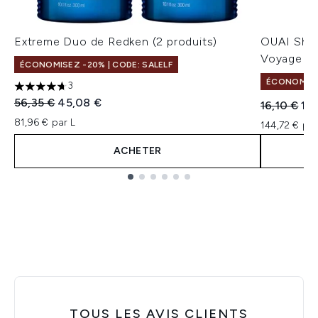
Extreme Duo de Redken (2 produits)
OUAI Sham
Voyage [8
ÉCONOMISEZ -20% | CODE: SALELF
ÉCONOMISE
3
4.67 étoiles sur un maximum de 5
Prix de vente :
Prix ​​actuel :
56,35 €
45,08 €
Prix de ven
Prix
16,10 €
12
81,96 € par L
144,72 € par
ACHETER
Showing slide 1
TOUS LES AVIS CLIENTS