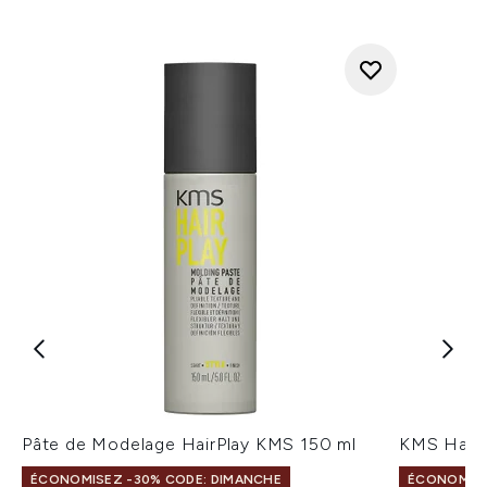
Pâte de Modelage HairPlay KMS 150 ml
KMS Hairp
ÉCONOMISEZ -30% CODE: DIMANCHE
ÉCONOMISE