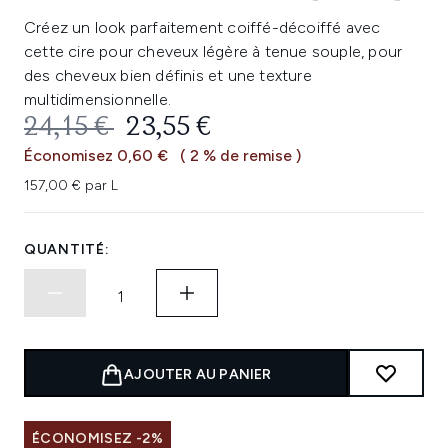
Créez un look parfaitement coiffé-décoiffé avec
cette cire pour cheveux légère à tenue souple, pour
des cheveux bien définis et une texture
multidimensionnelle.
PRIX DE VENTE :
PRIX ​​ACTUEL :
24,15 €
23,55 €
Économisez 0,60 €
( 2 % de remise )
157,00 € par L
QUANTITÉ:
AJOUTER AU PANIER
ÉCONOMISEZ -2%