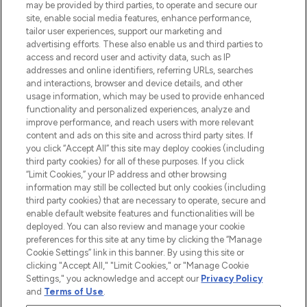
de la peau, des cheveux et de maquillage
may be provided by third parties, to operate and secure our
de plus de 200 marques prestigieuses.
site, enable social media features, enhance performance,
Faites vos achats en ligne ou via
tailor user experiences, support our marketing and
l’application, avec la livraison offerte dès
advertising efforts. These also enable us and third parties to
access and record user and activity data, such as IP
55€ d'achat.
addresses and online identifiers, referring URLs, searches
and interactions, browser and device details, and other
Consentement aux cookies
usage information, which may be used to provide enhanced
Do Not Sell or Share My Personal
functionality and personalized experiences, analyze and
Information
improve performance, and reach users with more relevant
content and ads on this site and across third party sites. If
you click “Accept All” this site may deploy cookies (including
AIDE ET INFORMATIONS
third party cookies) for all of these purposes. If you click
“Limit Cookies,” your IP address and other browsing
information may still be collected but only cookies (including
INFORMATIONS GÉNÉRALES
third party cookies) that are necessary to operate, secure and
enable default website features and functionalities will be
deployed. You can also review and manage your cookie
À PROPOS DE LOOKFANTASTIC
preferences for this site at any time by clicking the “Manage
Cookie Settings” link in this banner. By using this site or
clicking "Accept All," "Limit Cookies," or "Manage Cookie
Settings," you acknowledge and accept our
Privacy Policy
and
Terms of Use
.