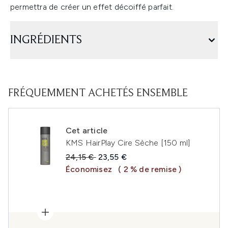
permettra de créer un effet décoiffé parfait.
INGRÉDIENTS
FRÉQUEMMENT ACHETÉS ENSEMBLE
Cet article
KMS HairPlay Cire Sèche [150 ml]
Prix de vente :
Prix ​​actuel :
24,15 €
23,55 €
Économisez
( 2 % de remise )