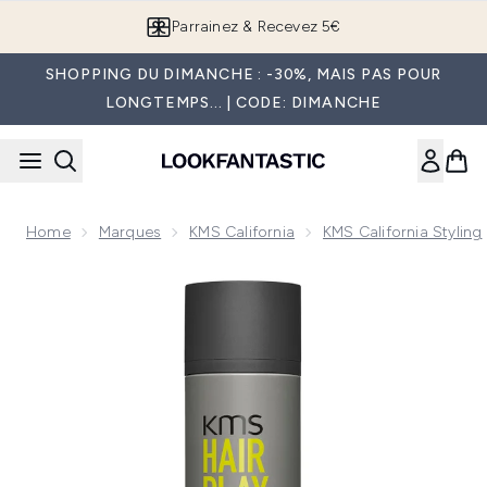
Passer au contenu principal
Parrainez & Recevez 5€
SHOPPING DU DIMANCHE : -30%, MAIS PAS POUR
LONGTEMPS... | CODE: DIMANCHE
Home
Marques
KMS California
KMS California Styling
Now showing image 1 KMS HairPlay Cire Sèche [150 ml]