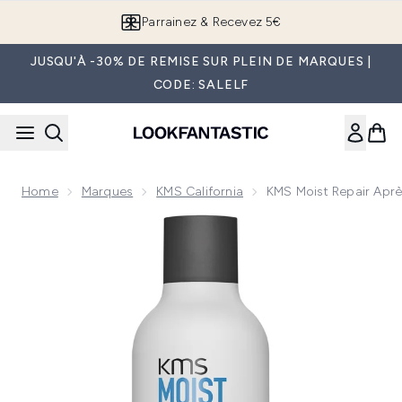
Passer au contenu principal
Parrainez & Recevez 5€
JUSQU'À -30% DE REMISE SUR PLEIN DE MARQUES |
CODE: SALELF
Home
Marques
KMS California
KMS Moist Repair Apr
Now showing image 1 KMS Moist Repair Après-Shampoing (2