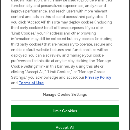
usage information, which may be used to provide enhanced
Do Not Sell or Share My Personal
functionality and personalized experiences, analyze and
Information
improve performance, and reach users with more relevant
content and ads on this site and across third party sites. If
you click “Accept All” this site may deploy cookies (including
AIDE ET INFORMATIONS
third party cookies) for all of these purposes. If you click
“Limit Cookies,” your IP address and other browsing
information may still be collected but only cookies (including
INFORMATIONS GÉNÉRALES
third party cookies) that are necessary to operate, secure and
enable default website features and functionalities will be
deployed. You can also review and manage your cookie
À PROPOS DE LOOKFANTASTIC
preferences for this site at any time by clicking the “Manage
Cookie Settings” link in this banner. By using this site or
clicking "Accept All," "Limit Cookies," or "Manage Cookie
Settings," you acknowledge and accept our
Privacy Policy
and
Terms of Use
.
Payer en toute sécurité avec
Manage Cookie Settings
Limit Cookies
2026 THG Beauty Europe GmbH Maximilianstrasse 54 80538 Munich
AJOUTER AU PANIER
Accept All