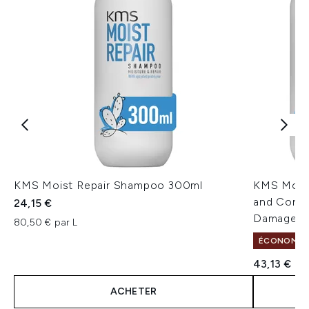
KMS Moist Repair Shampoo 300ml
KMS Moist
and Condi
24,15 €
Damaged 
80,50 € par L
ÉCONOMISEZ
43,13 €
ACHETER