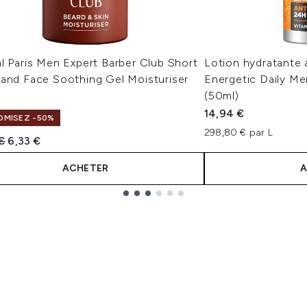
l Paris Men Expert Barber Club Short
Lotion hydratante 
 and Face Soothing Gel Moisturiser
Energetic Daily Me
(50ml)
14,94 €
MISEZ -50%
298,80 € par L
 vente :
Prix ​​actuel :
€
6,33 €
ACHETER
A