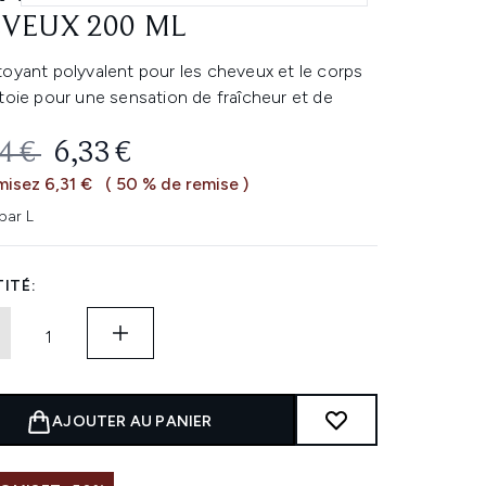
VEUX 200 ML
toyant polyvalent pour les cheveux et le corps
toie pour une sensation de fraîcheur et de
 DE VENTE :
PRIX ​​ACTUEL :
4 €
6,33 €
isez 6,31 €
( 50 % de remise )
par L
ITÉ:
AJOUTER AU PANIER