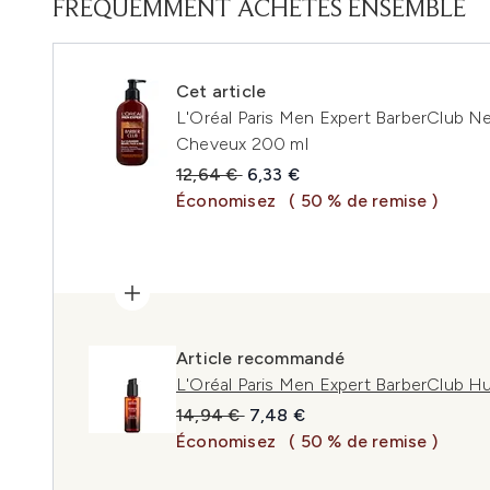
FRÉQUEMMENT ACHETÉS ENSEMBLE
Cet article
L'Oréal Paris Men Expert BarberClub N
Cheveux 200 ml
Prix de vente :
Prix ​​actuel :
12,64 €
6,33 €
Économisez
( 50 % de remise )
Article recommandé
L'Oréal Paris Men Expert BarberClub H
Prix de vente :
Prix ​​actuel :
14,94 €
7,48 €
Économisez
( 50 % de remise )