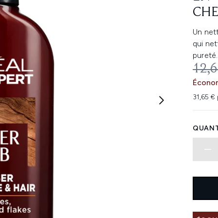
CHE
Un net
qui net
pureté.
PRIX
12,6
Économ
31,65 € 
QUANT