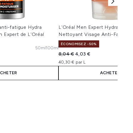
anti-fatigue Hydra
L'Oréal Men Expert Hydra Energ
n Expert de L'Oréal
Nettoyant Visage Anti-Fatigue
ÉCONOMISEZ -50%
50ml
100ml
Prix de vente :
Prix ​​actuel :
8,04 €
4,03 €
40,30 € par L
CHETER
ACHETER