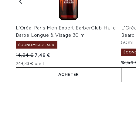
L'Oréal Paris Men Expert BarberClub Huile
L'Oréa
Barbe Longue & Visage 30 ml
Beard
50ml
ÉCONOMISEZ -50%
ÉCONO
Prix de vente :
Prix ​​actuel :
14,94 €
7,48 €
Prix de
12,64 
249,33 € par L
ACHETER
Showing slide 1