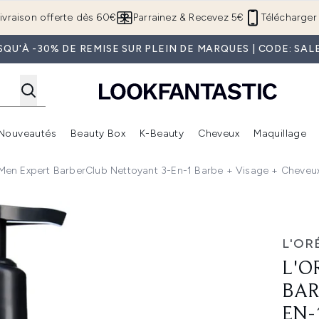
Passer au contenu principal
ivraison offerte dès 60€
Parrainez & Recevez 5€
Télécharger 
SQU'À -30% DE REMISE SUR PLEIN DE MARQUES | CODE: SAL
Nouveautés
Beauty Box
K-Beauty
Cheveux
Maquillage
Accédez au sous-menu (Boutique Été )
Accédez au sous-menu (Offres)
Accédez au sous-menu (Marques)
Accédez au sous-menu (Nouveautés)
Accédez au sous-menu (Beauty Box)
Accé
s Men Expert BarberClub Nettoyant 3-En-1 Barbe + Visage + Cheveu
rClub Nettoyant 3-en-1 Barbe + Visage + Cheveux 200 ml
L'OR
L'O
BAR
EN-