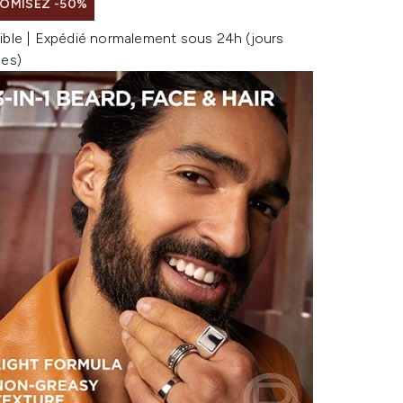
OMISEZ -50%
ible | Expédié normalement sous 24h (jours
les)