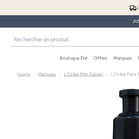
L
JU
Boutique Été
Offres
Marques
Home
Marques
L'Oréal Men Expert
L'Oréal Pari
Now showing image 1 L'Oréal Paris Men Expert Barbe