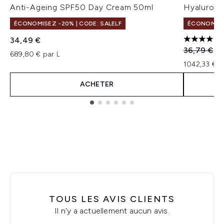
Anti-Ageing SPF50 Day Cream 50ml
Hyaluroni
ÉCONOMISEZ -20% | CODE: SALELF
ÉCONOMISE
34,49 €
5 étoiles 
Prix de ven
Pri
36,79 €
31
689,80 € par L
1042,33 € p
ACHETER
Showing slide 1
TOUS LES AVIS CLIENTS
Il n'y a actuellement aucun avis.