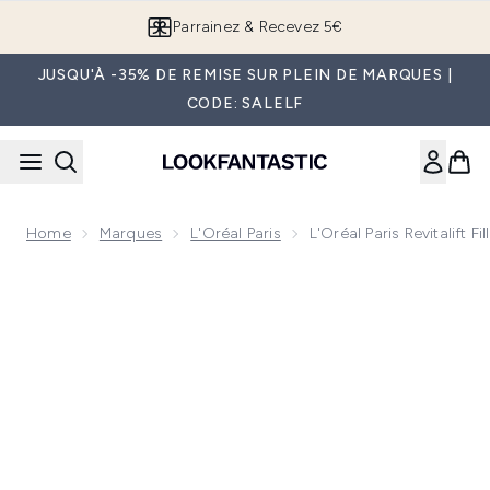
Passer au contenu principal
Parrainez & Recevez 5€
JUSQU'À -35% DE REMISE SUR PLEIN DE MARQUES |
CODE: SALELF
Home
Marques
L'Oréal Paris
L'Oréal Paris Revitalift 
Now showing image 1 L'Oréal Paris Revitalift Filler Crème pou