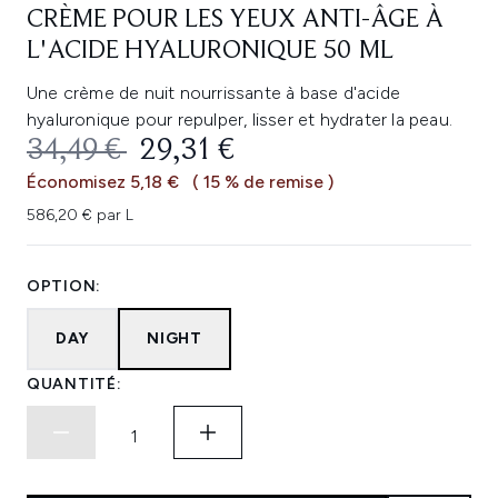
CRÈME POUR LES YEUX ANTI-ÂGE À
L'ACIDE HYALURONIQUE 50 ML
Une crème de nuit nourrissante à base d'acide
hyaluronique pour repulper, lisser et hydrater la peau.
PRIX DE VENTE :
PRIX ​​ACTUEL :
34,49 €
29,31 €
Économisez 5,18 €
( 15 % de remise )
586,20 € par L
OPTION:
DAY
NIGHT
QUANTITÉ: