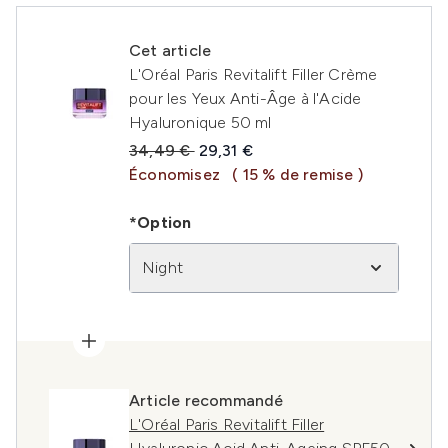
Cet article
L'Oréal Paris Revitalift Filler Crème
pour les Yeux Anti-Âge à l'Acide
Hyaluronique 50 ml
Prix de vente :
Prix ​​actuel :
34,49 €
29,31 €
Économisez
( 15 % de remise )
*Option
Night
Article recommandé
L'Oréal Paris Revitalift Filler