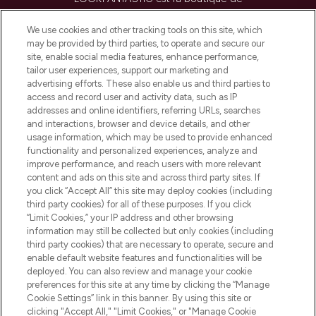
beauté incontournable en Europe,
proposant les meilleurs produits de soins
We use cookies and other tracking tools on this site, which
de la peau, des cheveux et de maquillage
may be provided by third parties, to operate and secure our
de plus de 200 marques prestigieuses.
site, enable social media features, enhance performance,
Faites vos achats en ligne ou via
tailor user experiences, support our marketing and
l’application, avec la livraison offerte dès
advertising efforts. These also enable us and third parties to
access and record user and activity data, such as IP
55€ d'achat.
addresses and online identifiers, referring URLs, searches
and interactions, browser and device details, and other
Consentement aux cookies
usage information, which may be used to provide enhanced
Do Not Sell or Share My Personal
functionality and personalized experiences, analyze and
Information
improve performance, and reach users with more relevant
content and ads on this site and across third party sites. If
you click “Accept All” this site may deploy cookies (including
AIDE ET INFORMATIONS
third party cookies) for all of these purposes. If you click
“Limit Cookies,” your IP address and other browsing
information may still be collected but only cookies (including
INFORMATIONS GÉNÉRALES
third party cookies) that are necessary to operate, secure and
enable default website features and functionalities will be
deployed. You can also review and manage your cookie
À PROPOS DE LOOKFANTASTIC
preferences for this site at any time by clicking the “Manage
Cookie Settings” link in this banner. By using this site or
clicking "Accept All," "Limit Cookies," or "Manage Cookie