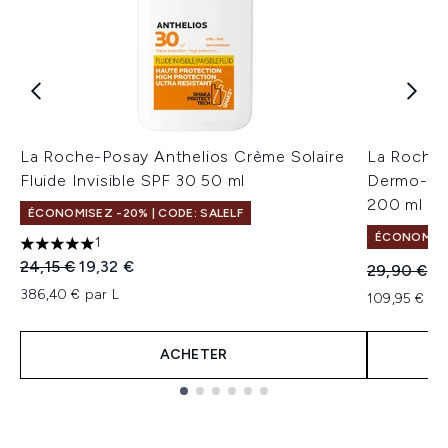
La Roche-Posay Anthelios Crème Solaire
La Roche
Fluide Invisible SPF 30 50 ml
Dermo-Ped
200 ml
ÉCONOMISEZ -20% | CODE: SALELF
ÉCONOMISE
1
5 étoiles sur un maximum de 5
Prix de vente :
Prix ​​actuel :
24,15 €
19,32 €
Prix de ven
Pr
29,90 €
21
386,40 € par L
109,95 € pa
ACHETER
Showing slide 1