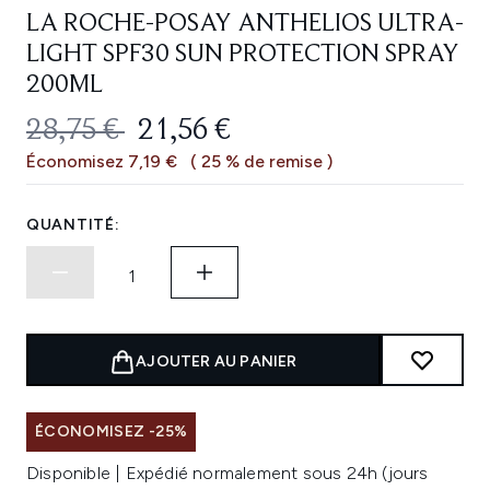
LA ROCHE-POSAY ANTHELIOS ULTRA-
LIGHT SPF30 SUN PROTECTION SPRAY
200ML
PRIX DE VENTE :
PRIX ​​ACTUEL :
28,75 €
21,56 €
Économisez 7,19 €
( 25 % de remise )
QUANTITÉ:
AJOUTER AU PANIER
ÉCONOMISEZ -25%
Disponible | Expédié normalement sous 24h (jours