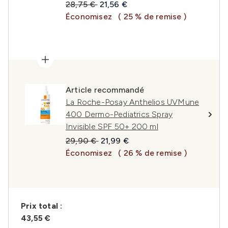
Prix de vente :
Prix ​​actuel :
28,75 €
21,56 €
Économisez
( 25 % de remise )
Article recommandé
La Roche-Posay Anthelios UVMune
400 Dermo-Pediatrics Spray
Invisible SPF 50+ 200 ml
Prix de vente :
Prix ​​actuel :
29,90 €
21,99 €
Économisez
( 26 % de remise )
Prix ​​total :
43,55 €