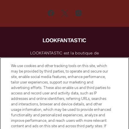
LOOKFANTASTIC est la boutique de
beauté incontournable en Europe,
proposant les meilleurs produits de soins
We use cookies and other tracking tools on this site, which
de la peau, des cheveux et de maquillage
may be provided by third parties, to operate and secure our
de plus de 200 marques prestigieuses.
site, enable social media features, enhance performance,
Faites vos achats en ligne ou via
tailor user experiences, support our marketing and
l’application, avec la livraison offerte dès
advertising efforts. These also enable us and third parties to
access and record user and activity data, such as IP
55€ d'achat.
addresses and online identifiers, referring URLs, searches
and interactions, browser and device details, and other
Consentement aux cookies
usage information, which may be used to provide enhanced
Do Not Sell or Share My Personal
functionality and personalized experiences, analyze and
Information
improve performance, and reach users with more relevant
content and ads on this site and across third party sites. If