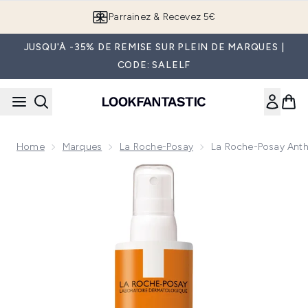
Passer au contenu principal
Parrainez & Recevez 5€
JUSQU'À -35% DE REMISE SUR PLEIN DE MARQUES |
CODE: SALELF
Home
Marques
La Roche-Posay
La Roche-Posay Anth
Now showing image 1 La Roche-Posay Anthelios Ultra-Light