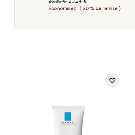
Prix de vente :
Prix ​​actuel :
25,30 €
20,24 €
Économisez
( 20 % de remise )