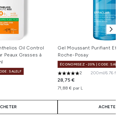
thelios Oil Control
Gel Moussant Purifiant Effaclar
ur Peaux Grasses à
Roche-Posay
ml
ÉCONOMISEZ -20% | CODE: SALELF
ODE: SALELF
2
200ml/6.76 fl. oz
400
5 étoiles sur un maximum de 5
28,75 €
:
71,88 € par L
CHETER
ACHETER