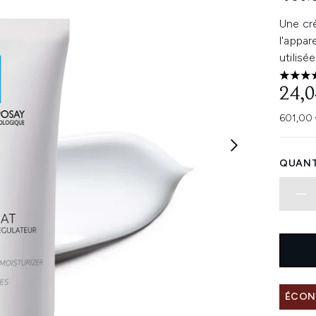
Une crè
l'appar
utilis
4.67 ét
24,0
601,00 
QUANT
ÉCONO