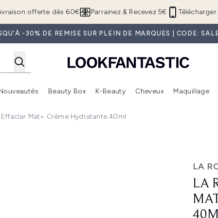
Passer au contenu principal
ivraison offerte dès 60€
Parrainez & Recevez 5€
Télécharger 
SQU'À -30% DE REMISE SUR PLEIN DE MARQUES | CODE: SAL
Nouveautés
Beauty Box
K-Beauty
Cheveux
Maquillage
Accédez au sous-menu (Boutique Été )
Accédez au sous-menu (Offres)
Accédez au sous-menu (Marques)
Accédez au sous-menu (Nouveautés)
Accédez au sous-menu (Beauty Box)
Accé
 Effaclar Mat+ Crème Hydratante 40ml
crème hydratante 40ml
LA R
LA 
MAT
40M