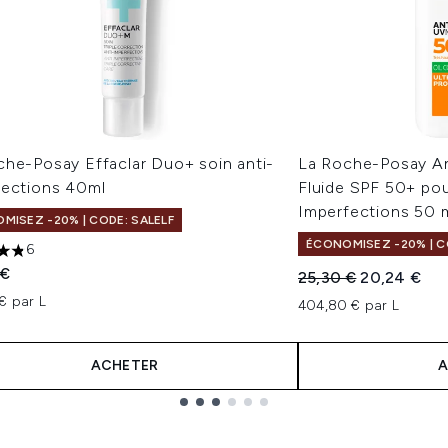
che-Posay Effaclar Duo+ soin anti-
La Roche-Posay An
fections 40ml
Fluide SPF 50+ po
Imperfections 50 
MISEZ -20% | CODE: SALELF
ÉCONOMISEZ -20% | C
6
toiles sur un maximum de 5
 €
Prix de vente :
Prix ​​actuel 
25,30 €
20,24 €
€ par L
404,80 € par L
ACHETER
A