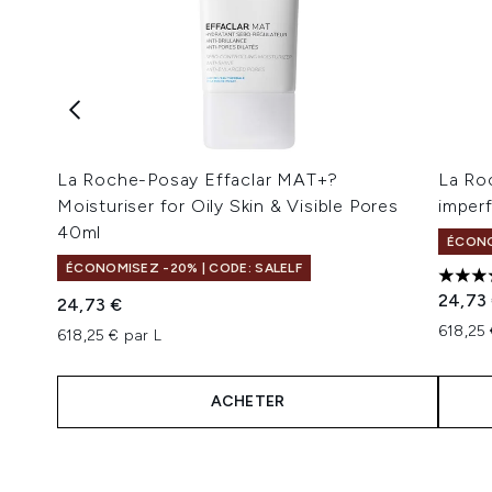
La Roche-Posay Effaclar MAT+?
La Ro
Moisturiser for Oily Skin & Visible Pores
imper
40ml
ÉCONO
ÉCONOMISEZ -20% | CODE: SALELF
4.83 é
24,73
24,73 €
618,25 
618,25 € par L
ACHETER
Showing slide 1