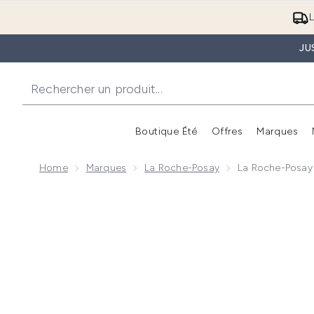
L
JU
Boutique Été
Offres
Marques
Home
Marques
La Roche-Posay
La Roche-Posay
Now showing image 1 La Roche-Posay Effaclar Mat+ 