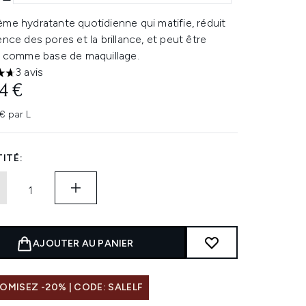
me hydratante quotidienne qui matifie, réduit
ence des pores et la brillance, et peut être
ée comme base de maquillage.
3 avis
oiles sur un maximum de 5
4 €
€ par L
ITÉ:
AJOUTER AU PANIER
MISEZ -20% | CODE: SALELF