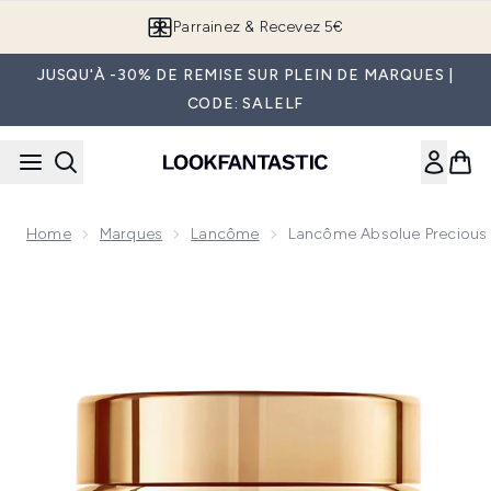
Passer au contenu principal
Parrainez & Recevez 5€
JUSQU'À -30% DE REMISE SUR PLEIN DE MARQUES |
CODE: SALELF
Home
Marques
Lancôme
Lancôme Absolue Precious 
Now showing image 1 Lancôme Absolue Precious Cells Crèm