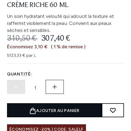
CRÈME RICHE 60 ML
Un soin hydratant velouté qui adoucit la texture et
raffermit visiblement la peau. Convient aux peaux
sèches et sensibles.
PRIX DE VENTE :
PRIX ​​ACTUEL :
310,50 €
307,40 €
Économisez 3,10 €
( 1 % de remise )
5123,33 € par L
QUANTITÉ:
AJOUTER AU PANIER
ÉCONOMISEZ -20% | CODE: SALELF