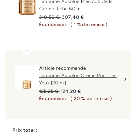
Lancôme Absolue Precious Cells
Crème Riche 60 ml
Prix de vente :
Prix ​​actuel :
310,50 €
307,40 €
Économisez
( 1 % de remise )
Article recommandé
Lancôme Absolue Crème Pour Les
Yeux [20 ml]
Prix de vente :
Prix ​​actuel :
155,25 €
124,20 €
Économisez
( 20 % de remise )
Prix ​​total :