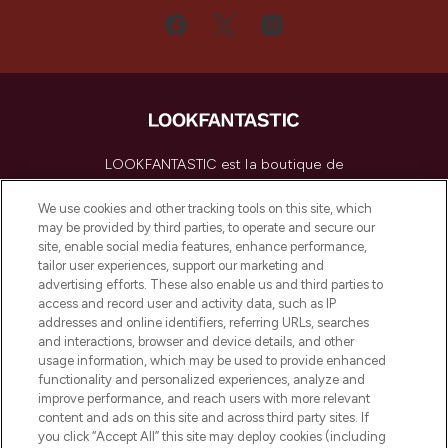
LOOKFANTASTIC est la boutique de
beauté incontournable en Europe,
proposant les meilleurs produits de soins
We use cookies and other tracking tools on this site, which
de la peau, des cheveux et de maquillage
may be provided by third parties, to operate and secure our
de plus de 200 marques prestigieuses.
site, enable social media features, enhance performance,
Faites vos achats en ligne ou via
tailor user experiences, support our marketing and
l’application, avec la livraison offerte dès
advertising efforts. These also enable us and third parties to
access and record user and activity data, such as IP
55€ d'achat.
addresses and online identifiers, referring URLs, searches
and interactions, browser and device details, and other
Consentement aux cookies
usage information, which may be used to provide enhanced
Do Not Sell or Share My Personal
functionality and personalized experiences, analyze and
Information
improve performance, and reach users with more relevant
content and ads on this site and across third party sites. If
you click “Accept All” this site may deploy cookies (including
AIDE ET INFORMATIONS