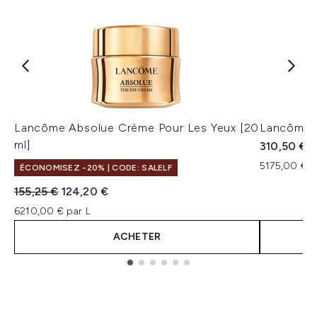
Lancôme Absolue Crème Pour Les Yeux [20
Lancôme 
ml]
310,50 €
5175,00 € p
ÉCONOMISEZ -20% | CODE: SALELF
Prix de vente :
Prix ​​actuel :
155,25 €
124,20 €
6210,00 € par L
ACHETER
Showing slide 1