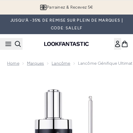
Passer au contenu principal
Parrainez & Recevez 5€
JUSQU'À -35% DE REMISE SUR PLEIN DE MARQUES |
CODE: SALELF
Home
Marques
Lancôme
Lancôme Génifique Ultimat
Now showing image 1 Lancôme Génifique Ultimate Sérum Dou