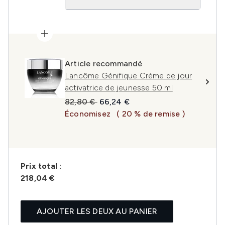
Article recommandé
Lancôme Génifique Crème de jour
activatrice de jeunesse 50 ml
Prix de vente :
Prix ​​actuel :
82,80 €
66,24 €
Économisez
( 20 % de remise )
Prix ​​total :
218,04 €
AJOUTER LES DEUX AU PANIER