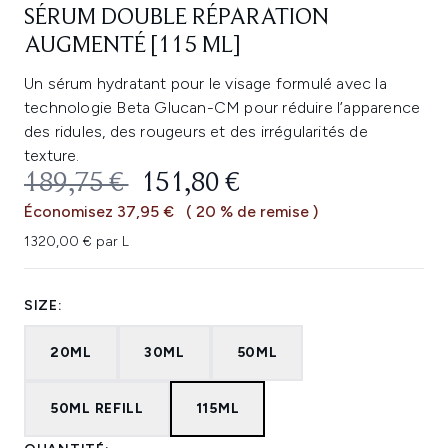
SÉRUM DOUBLE RÉPARATION
AUGMENTÉ [115 ML]
Un sérum hydratant pour le visage formulé avec la
technologie Beta Glucan-CM pour réduire l’apparence
des ridules, des rougeurs et des irrégularités de
texture.
PRIX DE VENTE :
PRIX ​​ACTUEL :
189,75 €
151,80 €
Économisez 37,95 €
( 20 % de remise )
1320,00 € par L
SIZE:
20ML
30ML
50ML
50ML REFILL
115ML