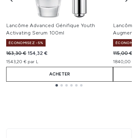
Lancôme Advanced Génifique Youth
Lancôme G
Activating Serum 100ml
Augmenté 
ÉCONOMISEZ -5%
ÉCONOMISEZ
Prix de vente :
Prix ​​actuel :
Prix de ven
Pr
163,30 €
154,32 €
115,00 €
9
1543,20 € par L
1840,00 € p
ACHETER
Showing slide 1