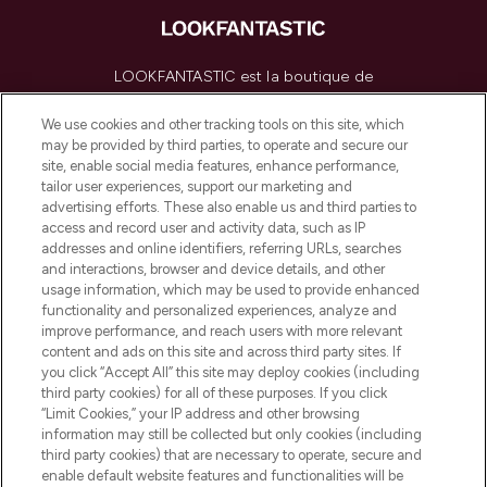
LOOKFANTASTIC est la boutique de
beauté incontournable en Europe,
proposant les meilleurs produits de soins
We use cookies and other tracking tools on this site, which
de la peau, des cheveux et de maquillage
may be provided by third parties, to operate and secure our
de plus de 200 marques prestigieuses.
site, enable social media features, enhance performance,
Faites vos achats en ligne ou via
tailor user experiences, support our marketing and
l’application, avec la livraison offerte dès
advertising efforts. These also enable us and third parties to
access and record user and activity data, such as IP
55€ d'achat.
addresses and online identifiers, referring URLs, searches
and interactions, browser and device details, and other
Consentement aux cookies
usage information, which may be used to provide enhanced
Do Not Sell or Share My Personal
functionality and personalized experiences, analyze and
Information
improve performance, and reach users with more relevant
content and ads on this site and across third party sites. If
you click “Accept All” this site may deploy cookies (including
AIDE ET INFORMATIONS
third party cookies) for all of these purposes. If you click
“Limit Cookies,” your IP address and other browsing
information may still be collected but only cookies (including
INFORMATIONS GÉNÉRALES
third party cookies) that are necessary to operate, secure and
enable default website features and functionalities will be