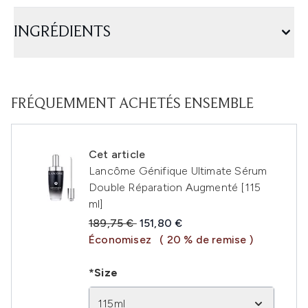
INGRÉDIENTS
FRÉQUEMMENT ACHETÉS ENSEMBLE
Cet article
Lancôme Génifique Ultimate Sérum
Double Réparation Augmenté [115
ml]
Prix de vente :
Prix ​​actuel :
189,75 €
151,80 €
Économisez
( 20 % de remise )
*Size
115ml