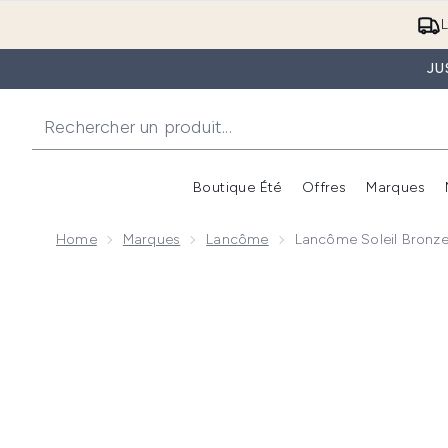
L
JU
Boutique Été
Offres
Marques
Home
Marques
Lancôme
Lancôme Soleil Bronz
Now showing image 1 Lancôme Soleil Bronzer SPF 50