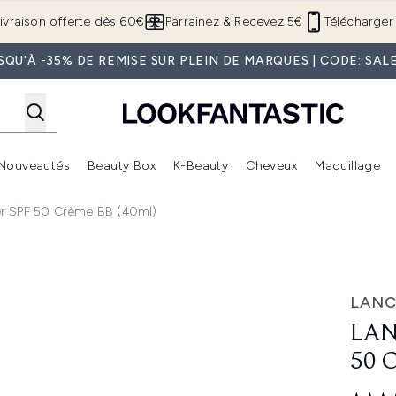
Passer au contenu principal
ivraison offerte dès 60€
Parrainez & Recevez 5€
Télécharger 
SQU'À -35% DE REMISE SUR PLEIN DE MARQUES | CODE: SAL
Nouveautés
Beauty Box
K-Beauty
Cheveux
Maquillage
Accédez au sous-menu (Boutique Été )
Accédez au sous-menu (Offres)
Accédez au sous-menu (Marques)
Accédez au sous-menu (Nouveautés)
Accédez au sous-menu (Beauty Box)
Accé
er SPF 50 Crème BB (40ml)
 crème BB (40ml)
LAN
LAN
50 