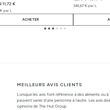
les sur un maximum de 5
 vente :
Prix ​​actuel :
€
11,72 €
346,67 € par L
€ par L
ACHETER
A
MEILLEURS AVIS CLIENTS
Lorsque les avis font référence à des aliments ou à
peuvent varier d'une personne à l'autre. Les avis de
opinions de The Hut Group.