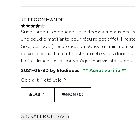
JE RECOMMANDE
4 étoiles sur un maximum de 5
Super produit cependant je le déconseille aux peaux
une poudre matifiante pour réduire cet effet. Il res
(eau, contact..) La protection 50 est un minimum si 
de votre peau. La teinte est naturelle vous donne un 
L'effet lissant je te trouve léger mais visible au bou
2021-05-30
by Elodiecus
Achat vérifié
Cela a-t-il été utile ?
OUI (1)
NON (0)
SIGNALER CET AVIS