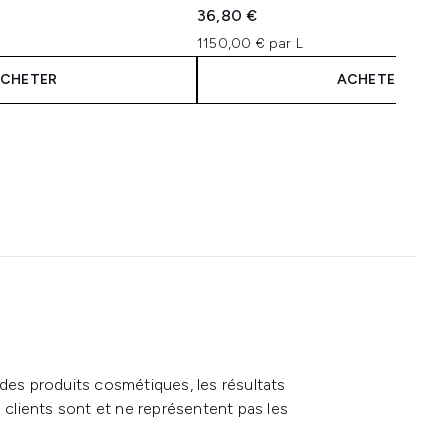
4.1 étoiles sur un maximum de 5
36,80 €
1150,00 € par L
CHETER
ACHETER
 des produits cosmétiques, les résultats
s clients sont et ne représentent pas les