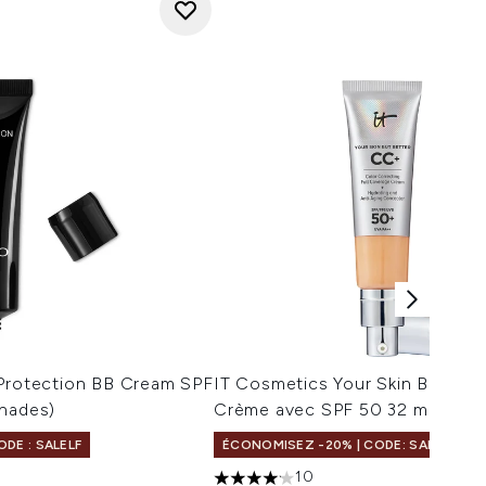
 Protection BB Cream SPF
IT Cosmetics Your Skin But Be
Shades)
Crème avec SPF 50 32 ml (nuan
DE : SALELF
ÉCONOMISEZ -20% | CODE: SALELF
10