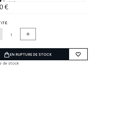
1 avis
les sur un maximum de 5
0 €
ITÉ:
EN RUPTURE DE STOCK
e de stock