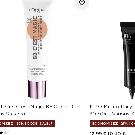
al Paris C'est Magic BB Cream 30ml
KIKO Milano Daily
ous Shades)
30 30ml (Various 
MISEZ -20% | CODE: SALELF
ÉCONOMISEZ -25% | CO
1
Prix de vente :
Prix ​​actuel :
12,99 €
10,40 €