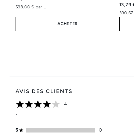
4 étoi
Prix de
13,79 
598,00 € par L
390,67 
ACHETER
Showing slide 1
AVIS DES CLIENTS
4
4 étoiles sur un maximum de 5
1
Note de 5 étoiles 0 avis
5
0