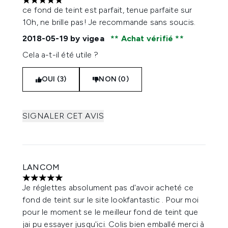
5 étoiles sur un maximum de 5
ce fond de teint est parfait, tenue parfaite sur
10h, ne brille pas! Je recommande sans soucis.
2018-05-19
by vigea
Achat vérifié
Cela a-t-il été utile ?
OUI (3)
NON (0)
SIGNALER CET AVIS
LANCOM
5 étoiles sur un maximum de 5
Je réglettes absolument pas d'avoir acheté ce
fond de teint sur le site lookfantastic . Pour moi
pour le moment se le meilleur fond de teint que
jai pu essayer jusqu'ici. Colis bien emballé merci à