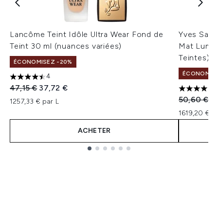
Lancôme Teint Idôle Ultra Wear Fond de
Yves Sain
Teint 30 ml (nuances variées)
Mat Lumin
Teintes)
ÉCONOMISEZ -20%
ÉCONOMISE
4
4.5 étoiles sur un maximum de 5
Prix de vente :
Prix ​​actuel :
47,15 €
37,72 €
4 étoiles 
Prix de ven
Pr
50,60 €
4
1257,33 € par L
1619,20 € p
ACHETER
Showing slide 1