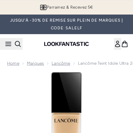
Passer au contenu principal
Parrainez & Recevez 5€
JUSQU'À -30% DE REMISE SUR PLEIN DE MARQUES |
CODE: SALELF
Home
Marques
Lancôme
Lancôme Teint Idole Ultra 
Now showing image 1 Lancôme Teint Idole Ultra 24H SPF15 fo