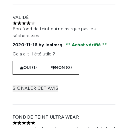
VALIDÉ
4 étoiles sur un maximum de 5
Bon fond de teint qui ne marque pas les
sécheresses
2020-11-16
by lealmrq
Achat vérifié
Cela a-t-il été utile ?
OUI (1)
NON (0)
SIGNALER CET AVIS
FOND DE TEINT ULTRA WEAR
5 étoiles sur un maximum de 5