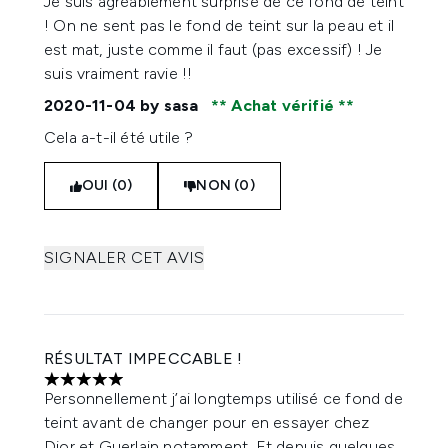
Je suis agréablement surprise de ce fond de teint
! On ne sent pas le fond de teint sur la peau et il
est mat, juste comme il faut (pas excessif) ! Je
suis vraiment ravie !!
2020-11-04
by sasa
Achat vérifié
Cela a-t-il été utile ?
OUI (0)
NON (0)
SIGNALER CET AVIS
RÉSULTAT IMPECCABLE !
5 étoiles sur un maximum de 5
Personnellement j’ai longtemps utilisé ce fond de
teint avant de changer pour en essayer chez
Dior et Guerlain notamment. Et depuis quelques