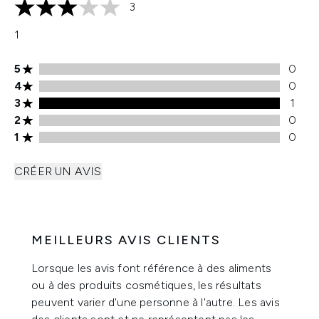
3
3 étoiles sur un maximum de 5
1
Note de 5 étoiles 0 avis
5
0
Note de 4 étoiles 0 avis
4
0
Note de 3 étoiles 1 avis
3
1
Note de 2 étoiles 0 avis
2
0
Note de 1 étoiles 0 avis
1
0
CRÉER UN AVIS
MEILLEURS AVIS CLIENTS
Lorsque les avis font référence à des aliments
ou à des produits cosmétiques, les résultats
peuvent varier d'une personne à l'autre. Les avis