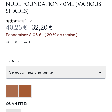
NUDE FOUNDATION 40ML (VARIOUS
SHADES)
1 avis
3 étoiles sur un maximum de 5
PRIX DE VENTE :
PRIX ​​ACTUEL :
40,25 €
32,20 €
Économisez 8,05 €
( 20 % de remise )
805,00 € par L
TEINTE :
Sélectionnez une teinte
QUANTITÉ: