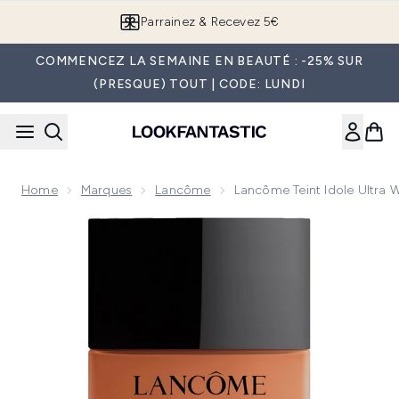
Passer au contenu principal
Parrainez & Recevez 5€
COMMENCEZ LA SEMAINE EN BEAUTÉ : -25% SUR
(PRESQUE) TOUT | CODE: LUNDI
Home
Marques
Lancôme
Lancôme Teint Idole Ultra
Now showing image 1 Lancôme Teint Idole Ultra Wear Nude 