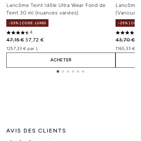
Lancôme Teint Idôle Ultra Wear Fond de
Lancôme I
Teint 30 ml (nuances variées)
(Various 
-25% | CODE: LUNDI
-25% | CODE
4
4.5 étoiles sur un maximum de 5
4.5 étoile
Prix de vente :
Prix ​​actuel :
Prix de ven
Pr
47,15 €
37,72 €
43,70 €
3
1257,33 € par L
1165,33 € pa
ACHETER
Showing slide 1
AVIS DES CLIENTS