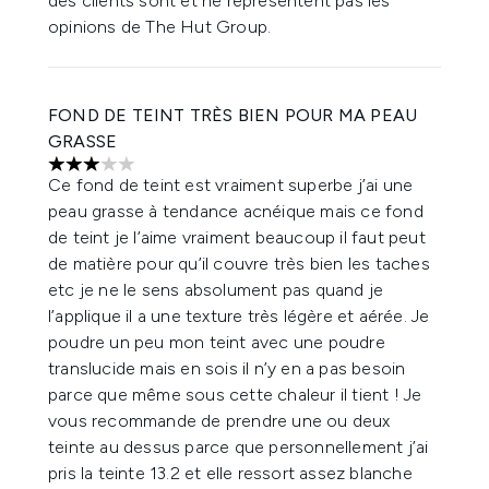
des clients sont et ne représentent pas les
opinions de The Hut Group.
FOND DE TEINT TRÈS BIEN POUR MA PEAU
GRASSE
3 étoiles sur un maximum de 5
Ce fond de teint est vraiment superbe j’ai une
peau grasse à tendance acnéique mais ce fond
de teint je l’aime vraiment beaucoup il faut peut
de matière pour qu’il couvre très bien les taches
etc je ne le sens absolument pas quand je
l’applique il a une texture très légère et aérée. Je
poudre un peu mon teint avec une poudre
translucide mais en sois il n’y en a pas besoin
parce que même sous cette chaleur il tient ! Je
vous recommande de prendre une ou deux
teinte au dessus parce que personnellement j’ai
pris la teinte 13.2 et elle ressort assez blanche